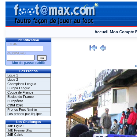
Accueil
Mon Compte
Identification
LOGIN
PASSWORD
Mot de passe oublié
U
Les Pronos
Ligue 1
Ligue 2
Champions League
Europa League
Coupe de France
Equipe de France
Européens
CDM 2026
Pronos Foot féminin
Les pronos par équipes
Les Challenges
JdB Ligue 1
JdB PremierShip
JdB Calcio