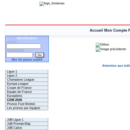
Accueil
Mon Compte
Identification
LOGIN
PASSWORD
Mot de passe oublié
Attention aux méla
Les Pronos
Ligue 1
Ligue 2
Champions League
Europa League
Coupe de France
Equipe de France
Européens
CDM 2026
Pronos Foot féminin
Les pronos par équipes
Les Challenges
JdB Ligue 1
JdB PremierShip
JdB Calcio