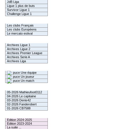
JdB Liga
Ligue 1 plus de buts
Survivor Ligue 1
Challenge Ligue 1
Infos Clubs
Les clubs Français
Les clubs Européens
Le mercato estival
Infos championnats
Archives Ligue 1
Archives Ligue 2
Archives Premier League
Archives Serie A
Archives Liga
Rechercher
Une équipe
Un joueur
Un match
Gagnants mensuel L1
05-2026 Mathieufoot0112
04-2026 Le capitaine
03-2026 Denis42
02-2026 Fanderobert
01-2026 CB7588
Le Palmarès
Edition 2024-2025
Edition 2023-2024
La suite ...