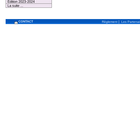
Edition 2023-2024
La suite ...
CONTACT
|
Règlement
Les Partenai