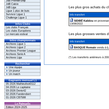
JdB PremierShip
JdB Calcio
Les plus gros achats du c
JdB Liga
Ligue 1 plus de buts
Survivor Ligue 1
Info transfert
Challenge Ligue 1
SIDIBÉ Kalidou
en provena
13/08/2022
Infos Clubs
Les clubs Français
Les clubs Européens
Les plus grosses ventes d
Le mercato estival
Infos championnats
Info transfert
Archives Ligue 1
Archives Ligue 2
BASQUE Romain
vendu à
L
Archives Premier League
Archives Serie A
(*) Les transferts antérieurs à 20
Archives Liga
Rechercher
Une équipe
Un joueur
Un match
Gagnants mensuel L1
05-2026 Mathieufoot0112
04-2026 Le capitaine
03-2026 Denis42
02-2026 Fanderobert
01-2026 CB7588
Le Palmarès
Edition 2024-2025