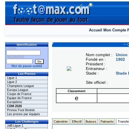
Accueil
Mon Compte
~~ Q
Identification
LOGIN
Nom complet :
Union 
PASSWORD
Fondé en :
1902
Président :
Mot de passe oublié
Entraineur :
Stade :
Stade 
Les Pronos
Ligue 1
Ligue 2
Site officiel :
Champions League
Europa League
Classement
Coupe de France
e
Equipe de France
Européens
CDM 2026
Pronos Foot féminin
Les pronos par équipes
Les Challenges
Calendrier
Effectif
Buteurs
Palmarès
Transfe
JdB Ligue 1