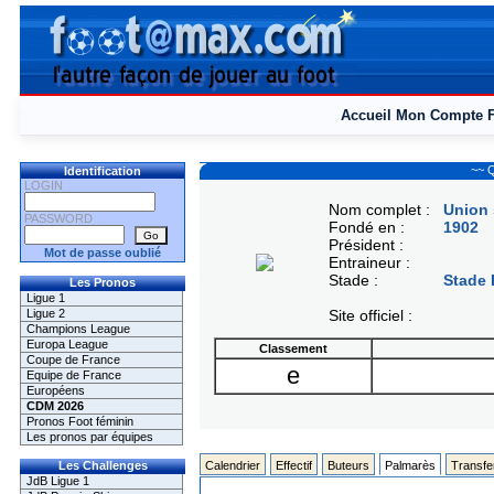
Accueil
Mon Compte
~~ Q
Identification
LOGIN
Nom complet :
Union 
PASSWORD
Fondé en :
1902
Président :
Mot de passe oublié
Entraineur :
Stade :
Stade 
Les Pronos
Ligue 1
Ligue 2
Site officiel :
Champions League
Europa League
Classement
Coupe de France
e
Equipe de France
Européens
CDM 2026
Pronos Foot féminin
Les pronos par équipes
Les Challenges
Calendrier
Effectif
Buteurs
Palmarès
Transfe
JdB Ligue 1