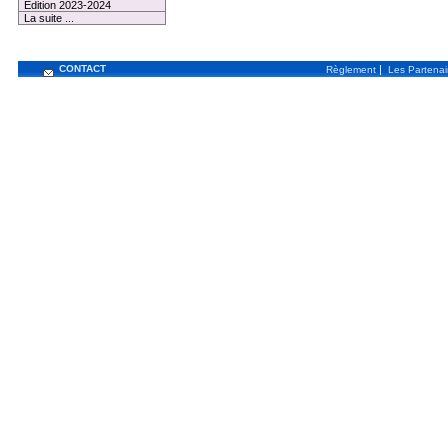
Edition 2023-2024
La suite ...
CONTACT
|
Règlement
Les Partenai