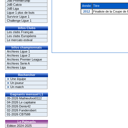
JdB PremierShip
JdB Calcio
Année
Titre
JdB Liga
2012
Finaliste de la Coupe de
Ligue 1 plus de buts
Survivor Ligue 1
Challenge Ligue 1
Infos Clubs
Les clubs Français
Les clubs Européens
Le mercato estival
Infos championnats
Archives Ligue 1
Archives Ligue 2
Archives Premier League
Archives Serie A
Archives Liga
Rechercher
Une équipe
Un joueur
Un match
Gagnants mensuel L1
05-2026 Mathieufoot0112
04-2026 Le capitaine
03-2026 Denis42
02-2026 Fanderobert
01-2026 CB7588
Le Palmarès
Edition 2024-2025