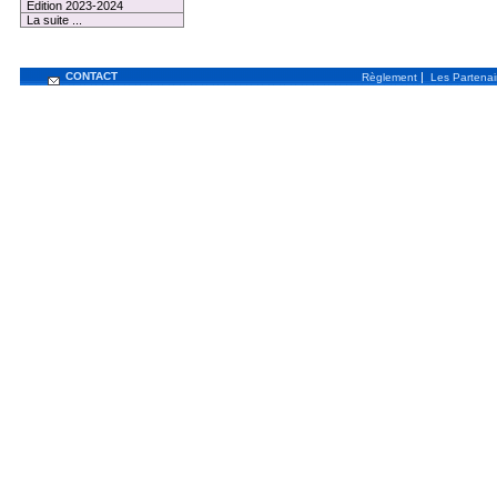
Edition 2023-2024
La suite ...
CONTACT
|
Règlement
Les Partenai