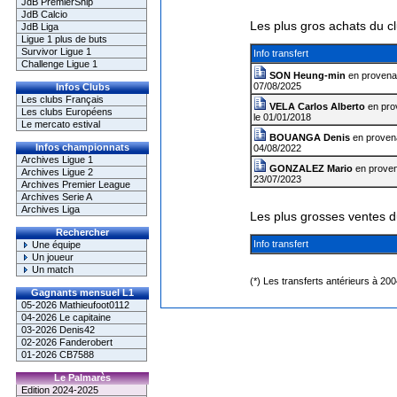
JdB PremierShip
JdB Calcio
Les plus gros achats du c
JdB Liga
Ligue 1 plus de buts
Survivor Ligue 1
Info transfert
Challenge Ligue 1
SON Heung-min
en proven
07/08/2025
Infos Clubs
Les clubs Français
VELA Carlos Alberto
en pro
Les clubs Européens
le 01/01/2018
Le mercato estival
BOUANGA Denis
en proven
Infos championnats
04/08/2022
Archives Ligue 1
GONZALEZ Mario
en prove
Archives Ligue 2
23/07/2023
Archives Premier League
Archives Serie A
Archives Liga
Les plus grosses ventes d
Rechercher
Info transfert
Une équipe
Un joueur
Un match
(*) Les transferts antérieurs à 20
Gagnants mensuel L1
05-2026 Mathieufoot0112
04-2026 Le capitaine
03-2026 Denis42
02-2026 Fanderobert
01-2026 CB7588
Le Palmarès
Edition 2024-2025