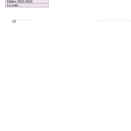
Edition 2023-2024
La suite ...
CONTACT
|
Règlement
Les Partenai