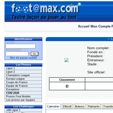
Accueil
Mon Compte
~~ L
Identification
LOGIN
Nom complet :
PASSWORD
Fondé en :
Président :
Mot de passe oublié
Entraineur :
Stade :
Les Pronos
Ligue 1
Ligue 2
Site officiel :
Champions League
Europa League
Classement
Coupe de France
e
Equipe de France
Européens
CDM 2026
Pronos Foot féminin
Les pronos par équipes
Les Challenges
Calendrier
Effectif
Buteurs
Palmarès
Transfe
JdB Ligue 1