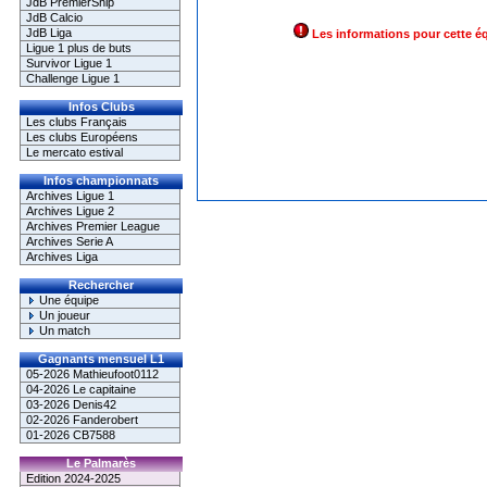
JdB PremierShip
JdB Calcio
JdB Liga
Les informations pour cette é
Ligue 1 plus de buts
Survivor Ligue 1
Challenge Ligue 1
Infos Clubs
Les clubs Français
Les clubs Européens
Le mercato estival
Infos championnats
Archives Ligue 1
Archives Ligue 2
Archives Premier League
Archives Serie A
Archives Liga
Rechercher
Une équipe
Un joueur
Un match
Gagnants mensuel L1
05-2026 Mathieufoot0112
04-2026 Le capitaine
03-2026 Denis42
02-2026 Fanderobert
01-2026 CB7588
Le Palmarès
Edition 2024-2025