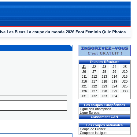
ive
Les Bleus
La coupe du monde 2026
Foot Féminin
Quiz
Photos
Tous les Résultats
J1
J2
J3
J4
J5
J6
J7
J8
J9
J10
J11
J12
J13
J14
J15
J16
J17
J18
J19
J20
J21
J22
J23
J24
J25
J26
J27
J28
J29
J30
J31
J32
J33
J34
Les coupes Européennes
Ligue des champions
Ligue Europa
Classement CAN
Les coupes nationales
Coupe de France
Coupe de la Ligue