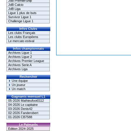
JdB PremierShip
JdB Calcio
JdB Liga
Ligue 1 plus de buts
Survivor Ligue 1
Challenge Ligue 1
Infos Clubs
Les clubs Français
Les clubs Européens
Le mercato estival
Infos championnats
Archives Ligue 1
Archives Ligue 2
Archives Premier League
Archives Serie A
Archives Liga
Rechercher
Une équipe
Un joueur
Un match
Gagnants mensuel L1
05-2026 Mathieufoot0112
04-2026 Le capitaine
03-2026 Denis42
02-2026 Fanderobert
01-2026 CB7588
Le Palmarès
Edition 2024-2025