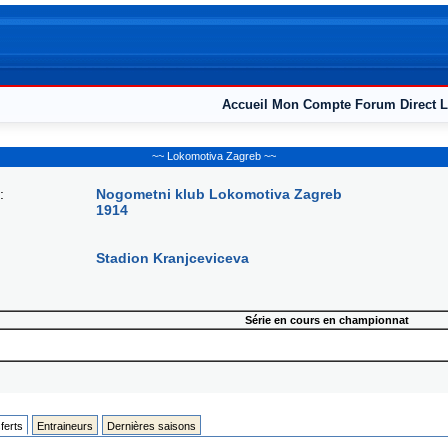
Accueil
Mon Compte
Forum
Direct L
~~ Lokomotiva Zagreb ~~
:
Nogometni klub Lokomotiva Zagreb
1914
Stadion Kranjceviceva
Série en cours en championnat
ferts
Entraineurs
Dernières saisons