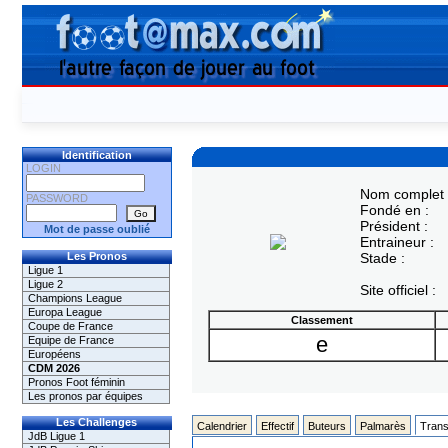
Identification
LOGIN
Nom complet 
PASSWORD
Fondé en :
Président :
Mot de passe oublié
Entraineur :
Les Pronos
Stade :
Ligue 1
Ligue 2
Site officiel :
Champions League
Europa League
Classement
Coupe de France
e
Equipe de France
Européens
CDM 2026
Pronos Foot féminin
Les pronos par équipes
Les Challenges
Calendrier
Effectif
Buteurs
Palmarès
Trans
JdB Ligue 1