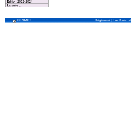
Edition 2023-2024
La suite ...
CONTACT
|
Règlement
Les Partenai