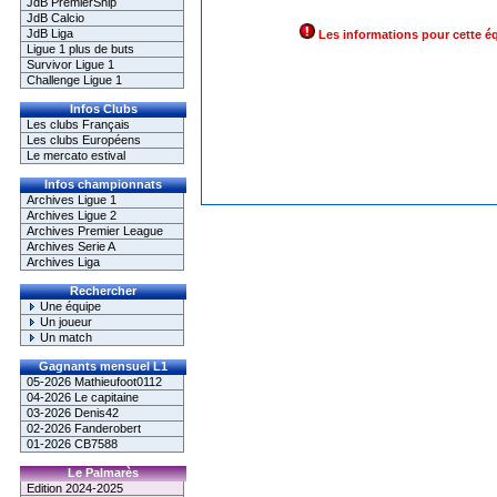
JdB PremierShip
JdB Calcio
JdB Liga
Les informations pour cette é
Ligue 1 plus de buts
Survivor Ligue 1
Challenge Ligue 1
Infos Clubs
Les clubs Français
Les clubs Européens
Le mercato estival
Infos championnats
Archives Ligue 1
Archives Ligue 2
Archives Premier League
Archives Serie A
Archives Liga
Rechercher
Une équipe
Un joueur
Un match
Gagnants mensuel L1
05-2026 Mathieufoot0112
04-2026 Le capitaine
03-2026 Denis42
02-2026 Fanderobert
01-2026 CB7588
Le Palmarès
Edition 2024-2025