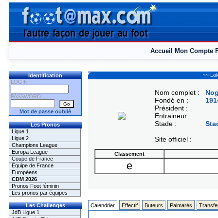
Accueil
Mon Compte
~~ Lo
Identification
LOGIN
Nom complet :
Nog
PASSWORD
Fondé en :
191
Président :
Mot de passe oublié
Entraineur :
Stade :
Sta
Les Pronos
Ligue 1
Ligue 2
Site officiel :
Champions League
Europa League
Classement
Coupe de France
e
Equipe de France
Européens
CDM 2026
Pronos Foot féminin
Les pronos par équipes
Les Challenges
Calendrier
Effectif
Buteurs
Palmarès
Transfe
JdB Ligue 1