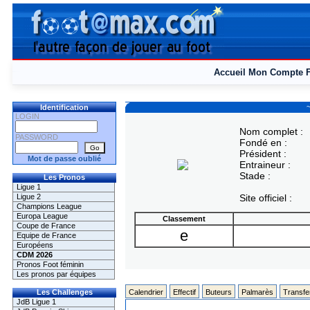
Accueil
Mon Compte
~
Identification
LOGIN
Nom complet :
PASSWORD
Fondé en :
Président :
Mot de passe oublié
Entraineur :
Stade :
Les Pronos
Ligue 1
Ligue 2
Site officiel :
Champions League
Europa League
Classement
Coupe de France
e
Equipe de France
Européens
CDM 2026
Pronos Foot féminin
Les pronos par équipes
Les Challenges
Calendrier
Effectif
Buteurs
Palmarès
Transfe
JdB Ligue 1