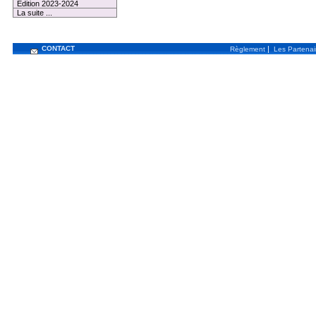
Edition 2023-2024
La suite ...
CONTACT
|
Règlement
Les Partenai