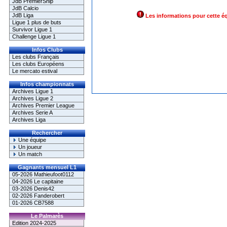
JdB PremierShip
JdB Calcio
JdB Liga
Les informations pour cette é
Ligue 1 plus de buts
Survivor Ligue 1
Challenge Ligue 1
Infos Clubs
Les clubs Français
Les clubs Européens
Le mercato estival
Infos championnats
Archives Ligue 1
Archives Ligue 2
Archives Premier League
Archives Serie A
Archives Liga
Rechercher
Une équipe
Un joueur
Un match
Gagnants mensuel L1
05-2026 Mathieufoot0112
04-2026 Le capitaine
03-2026 Denis42
02-2026 Fanderobert
01-2026 CB7588
Le Palmarès
Edition 2024-2025