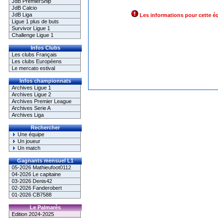
JdB PremierShip
JdB Calcio
JdB Liga
Les informations pour cette é
Ligue 1 plus de buts
Survivor Ligue 1
Challenge Ligue 1
Infos Clubs
Les clubs Français
Les clubs Européens
Le mercato estival
Infos championnats
Archives Ligue 1
Archives Ligue 2
Archives Premier League
Archives Serie A
Archives Liga
Rechercher
Une équipe
Un joueur
Un match
Gagnants mensuel L1
05-2026 Mathieufoot0112
04-2026 Le capitaine
03-2026 Denis42
02-2026 Fanderobert
01-2026 CB7588
Le Palmarès
Edition 2024-2025