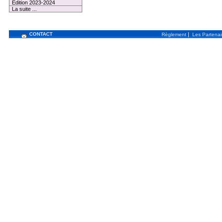
Edition 2023-2024
La suite ...
CONTACT
|
Règlement
Les Partenai