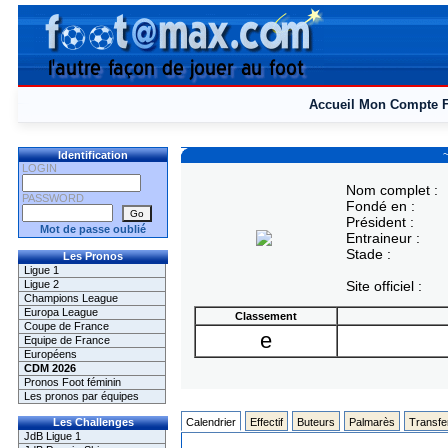
Accueil
Mon Compte
~
Identification
LOGIN
Nom complet :
PASSWORD
Fondé en :
Président :
Mot de passe oublié
Entraineur :
Stade :
Les Pronos
Ligue 1
Ligue 2
Site officiel :
Champions League
Europa League
Classement
Coupe de France
e
Equipe de France
Européens
CDM 2026
Pronos Foot féminin
Les pronos par équipes
Les Challenges
Calendrier
Effectif
Buteurs
Palmarès
Transfe
JdB Ligue 1