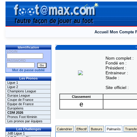
Accueil
Mon Compte
Identification
LOGIN
Nom complet :
PASSWORD
Fondé en :
Président :
Mot de passe oublié
Entraineur :
Stade :
Les Pronos
Ligue 1
Ligue 2
Site officiel :
Champions League
Europa League
Classement
Coupe de France
e
Equipe de France
Européens
CDM 2026
Pronos Foot féminin
Les pronos par équipes
Les Challenges
Calendrier
Effectif
Buteurs
Palmarès
Transfe
JdB Ligue 1