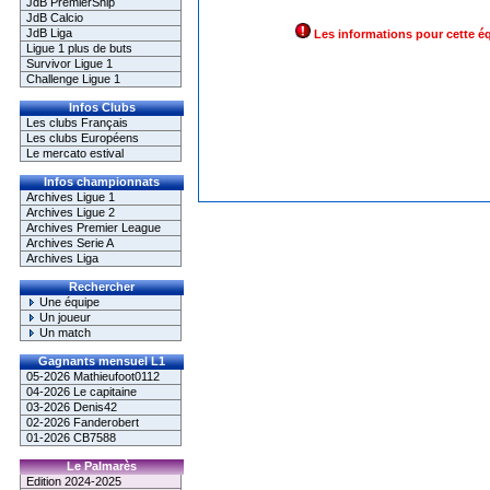
JdB PremierShip
JdB Calcio
JdB Liga
Les informations pour cette é
Ligue 1 plus de buts
Survivor Ligue 1
Challenge Ligue 1
Infos Clubs
Les clubs Français
Les clubs Européens
Le mercato estival
Infos championnats
Archives Ligue 1
Archives Ligue 2
Archives Premier League
Archives Serie A
Archives Liga
Rechercher
Une équipe
Un joueur
Un match
Gagnants mensuel L1
05-2026 Mathieufoot0112
04-2026 Le capitaine
03-2026 Denis42
02-2026 Fanderobert
01-2026 CB7588
Le Palmarès
Edition 2024-2025