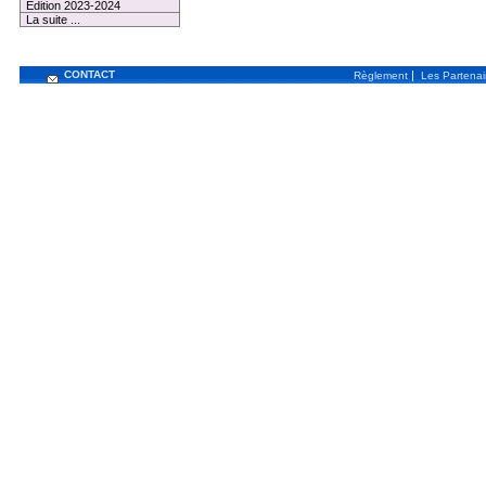
Edition 2023-2024
La suite ...
CONTACT
|
Règlement
Les Partenai