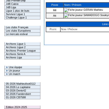
JdB PremierShip
JdB Calcio
Poste
Nom / Prénom
JdB Liga
GERAN Mathieu
Mil
Ligue 1 plus de buts
Survivor Ligue 1
SAWADOGO Souley
Att
Challenge Ligue 1
Infos Clubs
Liste
Les clubs Français
Poste
Nom / Prénom
Les clubs Européens
Le mercato estival
Infos championnats
Archives Ligue 1
Archives Ligue 2
Archives Premier League
Archives Serie A
Archives Liga
Rechercher
Une équipe
Un joueur
Un match
Gagnants mensuel L1
05-2026 Mathieufoot0112
04-2026 Le capitaine
03-2026 Denis42
02-2026 Fanderobert
01-2026 CB7588
Le Palmarès
Edition 2024-2025