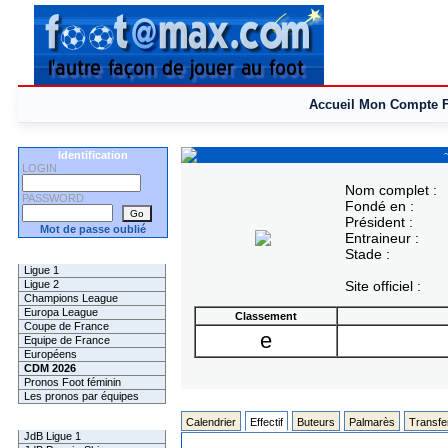
Accueil
Mon Compte
Identification
LOGIN
Nom complet :
PASSWORD
Fondé en :
Président :
Mot de passe oublié
Entraineur :
Stade :
Les Pronos
Ligue 1
Ligue 2
Site officiel :
Champions League
Europa League
Classement
Coupe de France
e
Equipe de France
Européens
CDM 2026
Pronos Foot féminin
Les pronos par équipes
Les Challenges
Calendrier
Effectif
Buteurs
Palmarès
Transfe
JdB Ligue 1