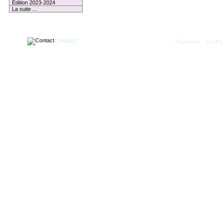
Edition 2023-2024
La suite ...
3 membres connectés
CONTACT
|
Règlement
Les Par