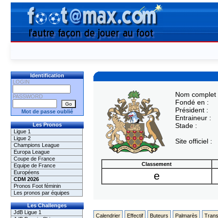
Identification
LOGIN
Nom complet 
PASSWORD
Fondé en :
Président :
Mot de passe oublié
Entraineur :
Les Pronos
Stade :
Ligue 1
Ligue 2
Site officiel :
Champions League
Europa League
Coupe de France
Classement
Equipe de France
Européens
e
CDM 2026
Pronos Foot féminin
Les pronos par équipes
Les Challenges
JdB Ligue 1
Calendrier
Effectif
Buteurs
Palmarès
Trans