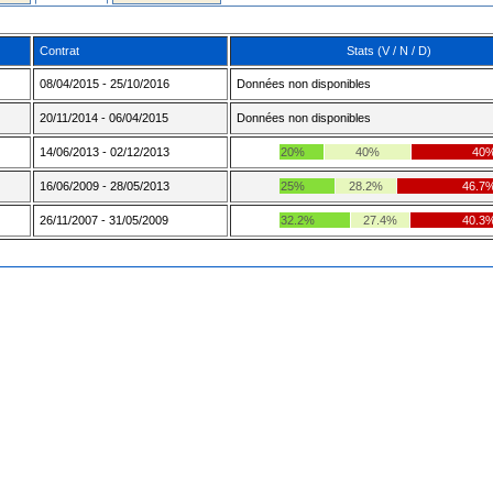
Contrat
Stats (V / N / D)
08/04/2015 - 25/10/2016
Données non disponibles
20/11/2014 - 06/04/2015
Données non disponibles
14/06/2013 - 02/12/2013
20%
40%
40
16/06/2009 - 28/05/2013
25%
28.2%
46.7
26/11/2007 - 31/05/2009
32.2%
27.4%
40.3