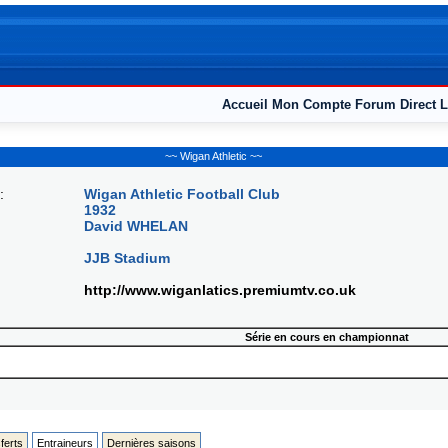
Accueil
Mon Compte
Forum
Direct L
~~ Wigan Athletic ~~
:
Wigan Athletic Football Club
1932
David WHELAN
JJB Stadium
http://www.wiganlatics.premiumtv.co.uk
Série en cours en championnat
ferts
Entraineurs
Dernières saisons