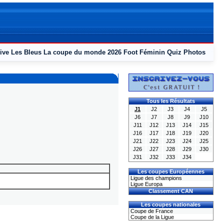
ive
Les Bleus
La coupe du monde 2026
Foot Féminin
Quiz
Photos
Tous les Résultats
J1
J2
J3
J4
J5
J6
J7
J8
J9
J10
J11
J12
J13
J14
J15
J16
J17
J18
J19
J20
J21
J22
J23
J24
J25
J26
J27
J28
J29
J30
J31
J32
J33
J34
Les coupes Européennes
Ligue des champions
Ligue Europa
Classement CAN
Les coupes nationales
Coupe de France
Coupe de la Ligue