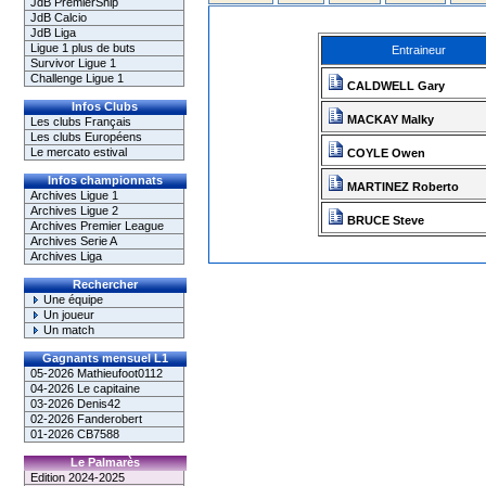
JdB PremierShip
JdB Calcio
JdB Liga
Ligue 1 plus de buts
Entraineur
Survivor Ligue 1
Challenge Ligue 1
CALDWELL Gary
Infos Clubs
MACKAY Malky
Les clubs Français
Les clubs Européens
Le mercato estival
COYLE Owen
Infos championnats
MARTINEZ Roberto
Archives Ligue 1
Archives Ligue 2
BRUCE Steve
Archives Premier League
Archives Serie A
Archives Liga
Rechercher
Une équipe
Un joueur
Un match
Gagnants mensuel L1
05-2026 Mathieufoot0112
04-2026 Le capitaine
03-2026 Denis42
02-2026 Fanderobert
01-2026 CB7588
Le Palmarès
Edition 2024-2025