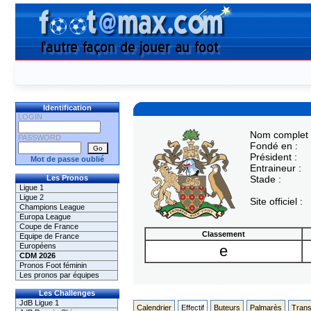
Identification
LOGIN
Nom complet 
PASSWORD
Fondé en :
Président :
Mot de passe oublié
Entraineur :
Les Pronos
Stade :
Ligue 1
Ligue 2
Site officiel :
Champions League
Europa League
Coupe de France
Classement
Equipe de France
Européens
e
CDM 2026
Pronos Foot féminin
Les pronos par équipes
Les Challenges
JdB Ligue 1
Calendrier
Effectif
Buteurs
Palmarès
Trans