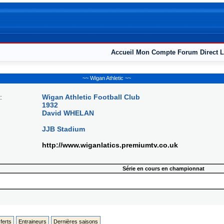
Accueil
Mon Compte
Forum
Direct L
~~ Wigan Athletic ~~
:
Wigan Athletic Football Club
1932
David WHELAN
JJB Stadium
http://www.wiganlatics.premiumtv.co.uk
Série en cours en championnat
ferts
Entraineurs
Dernières saisons