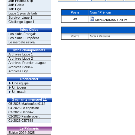
JdB PremierShip
JdB Calcio
JdB Liga
Poste
Nom / Prénom
Ligue 1 plus de buts
Survivor Ligue 1
Att
McMANAMAN Callum
Challenge Ligue 1
Infos Clubs
Les clubs Français
Poste
Nom / Prénom
Les clubs Européens
Le mercato estival
Infos championnats
Archives Ligue 1
Archives Ligue 2
Archives Premier League
Archives Serie A
Archives Liga
Rechercher
Une équipe
Un joueur
Un match
Gagnants mensuel L1
05-2026 Mathieufoot0112
04-2026 Le capitaine
03-2026 Denis42
02-2026 Fanderobert
01-2026 CB7588
Le Palmarès
Edition 2024-2025