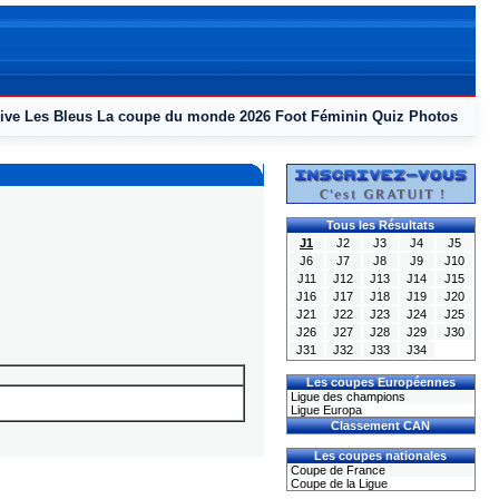
ive
Les Bleus
La coupe du monde 2026
Foot Féminin
Quiz
Photos
Tous les Résultats
J1
J2
J3
J4
J5
J6
J7
J8
J9
J10
J11
J12
J13
J14
J15
J16
J17
J18
J19
J20
J21
J22
J23
J24
J25
J26
J27
J28
J29
J30
J31
J32
J33
J34
Les coupes Européennes
Ligue des champions
Ligue Europa
Classement CAN
Les coupes nationales
Coupe de France
Coupe de la Ligue