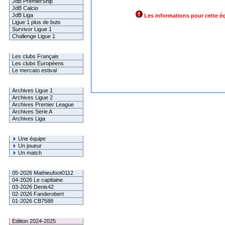
JdB PremierShip
JdB Calcio
JdB Liga
Les informations pour cette é
Ligue 1 plus de buts
Survivor Ligue 1
Challenge Ligue 1
Infos Clubs
Les clubs Français
Les clubs Européens
Le mercato estival
Infos championnats
Archives Ligue 1
Archives Ligue 2
Archives Premier League
Archives Serie A
Archives Liga
Rechercher
Une équipe
Un joueur
Un match
Gagnants mensuel L1
05-2026 Mathieufoot0112
04-2026 Le capitaine
03-2026 Denis42
02-2026 Fanderobert
01-2026 CB7588
Le Palmarès
Edition 2024-2025