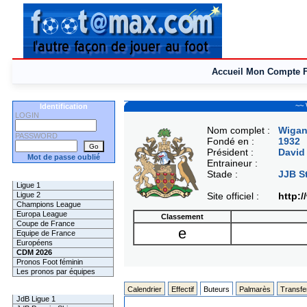
Accueil
Mon Compte
~~ 
Identification
LOGIN
Nom complet :
Wigan 
PASSWORD
Fondé en :
1932
Président :
Davi
Mot de passe oublié
Entraineur :
Stade :
JJB S
Les Pronos
Ligue 1
Ligue 2
Site officiel :
http:
Champions League
Europa League
Classement
Coupe de France
e
Equipe de France
Européens
CDM 2026
Pronos Foot féminin
Les pronos par équipes
Les Challenges
Calendrier
Effectif
Buteurs
Palmarès
Transfe
JdB Ligue 1