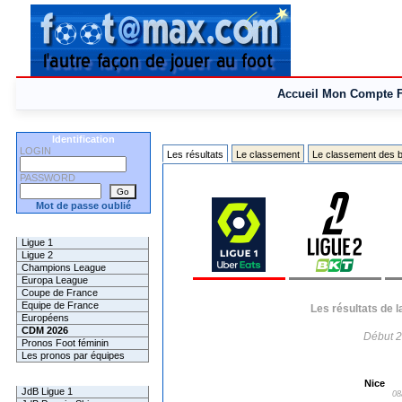
Accueil
Mon Compte
Identification
LOGIN
Les résultats
Le classement
Le classement des b
PASSWORD
Mot de passe oublié
Les Pronos
Ligue 1
Ligue 2
Champions League
Europa League
Coupe de France
Equipe de France
Les résultats de 
Européens
CDM 2026
Début 2
Pronos Foot féminin
Les pronos par équipes
Les Challenges
Nice
JdB Ligue 1
08