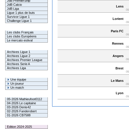
JdB PremierShip
JdB Calcio
Lens
JdB Liga
08
Ligue 1 plus de buts
Survivor Ligue 1
Lorient
Challenge Ligue 1
08
Infos Clubs
Paris FC
Les clubs Français
08
Les clubs Européens
Le mercato estival
Rennes
08
Infos championnats
Archives Ligue 1
Angers
Archives Ligue 2
08
Archives Premier League
Archives Serie A
Archives Liga
Brest
08
Rechercher
Une équipe
Le Mans
Un joueur
08
Un match
Lyon
Gagnants mensuel L1
09
05-2026 Mathieufoot0112
04-2026 Le capitaine
03-2026 Denis42
02-2026 Fanderobert
01-2026 CB7588
Le Palmarès
Edition 2024-2025