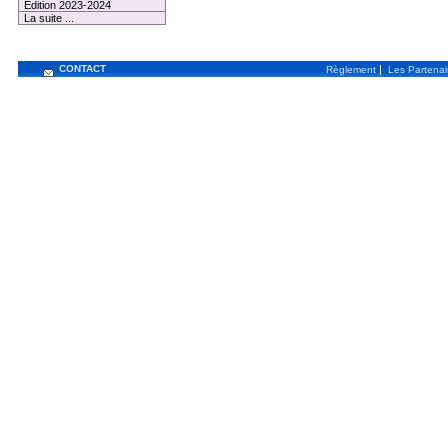
Edition 2023-2024
La suite ...
CONTACT
|
Règlement
Les Partenai