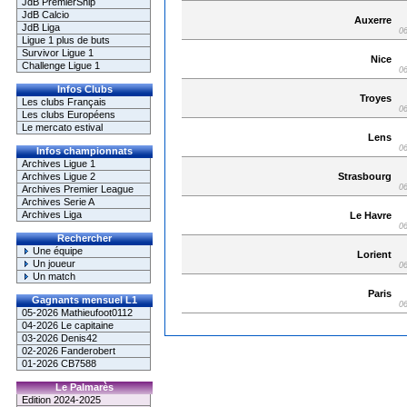
JdB PremierShip
JdB Calcio
Auxerre
JdB Liga
06
Ligue 1 plus de buts
Survivor Ligue 1
Nice
Challenge Ligue 1
06
Infos Clubs
Troyes
Les clubs Français
06
Les clubs Européens
Le mercato estival
Lens
06
Infos championnats
Archives Ligue 1
Strasbourg
Archives Ligue 2
06
Archives Premier League
Archives Serie A
Archives Liga
Le Havre
06
Rechercher
Une équipe
Lorient
Un joueur
06
Un match
Paris
Gagnants mensuel L1
06
05-2026 Mathieufoot0112
04-2026 Le capitaine
03-2026 Denis42
02-2026 Fanderobert
01-2026 CB7588
Le Palmarès
Edition 2024-2025