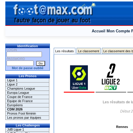
Accueil
Mon Compte
Identification
LOGIN
Les résultats
Le classement
Le classement des b
PASSWORD
Mot de passe oublié
Les Pronos
Ligue 1
Ligue 2
Champions League
Europa League
Coupe de France
Equipe de France
Les résultats de 
Européens
CDM 2026
Début 2
Pronos Foot féminin
Les pronos par équipes
Les Challenges
Rennes
JdB Ligue 1
06