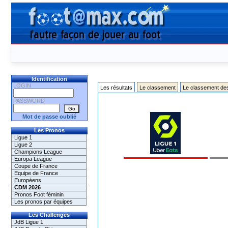
Identification
LOGIN
Les résultats
Le classement
Le classement de
PASSWORD
Mot de passe oublié
Les Pronos
Ligue 1
Ligue 2
Champions League
Europa League
Coupe de France
Equipe de France
Européens
CDM 2026
Pronos Foot féminin
Les pronos par équipes
Les Challenges
JdB Ligue 1