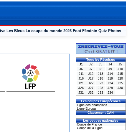
ive
Les Bleus
La coupe du monde 2026
Foot Féminin
Quiz
Photos
Tous les Résultats
J1
J2
J3
J4
J5
J6
J7
J8
J9
J10
J11
J12
J13
J14
J15
J16
J17
J18
J19
J20
J21
J22
J23
J24
J25
J26
J27
J28
J29
J30
J31
J32
J33
J34
Les coupes Européennes
Ligue des champions
Ligue Europa
Classement CAN
Les coupes nationales
Coupe de France
Coupe de la Ligue