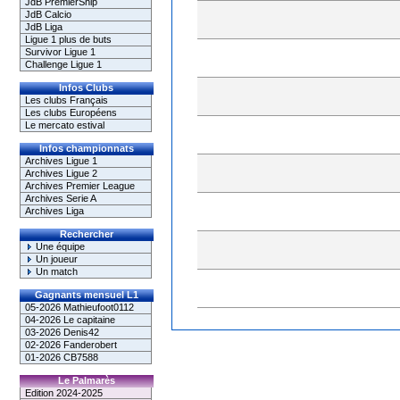
JdB PremierShip
JdB Calcio
JdB Liga
Ligue 1 plus de buts
Survivor Ligue 1
Challenge Ligue 1
Infos Clubs
Les clubs Français
Les clubs Européens
Le mercato estival
Infos championnats
Archives Ligue 1
Archives Ligue 2
Archives Premier League
Archives Serie A
Archives Liga
Rechercher
Une équipe
Un joueur
Un match
Gagnants mensuel L1
05-2026 Mathieufoot0112
04-2026 Le capitaine
03-2026 Denis42
02-2026 Fanderobert
01-2026 CB7588
Le Palmarès
Edition 2024-2025