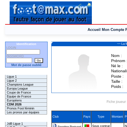
Accueil
Mon Compte
~~ La 
Identification
LOGIN
Nom :
PASSWORD
Prénom 
Mot de passe oublié
Né le :
Nationali
Les Pronos
Poste :
Ligue 1
Ligue 2
Taille :
Champions League
Poids :
Europa League
Coupe de France
Equipe de France
Européens
Fiche joueur 
CDM 2026
Pronos Foot féminin
Les pronos par équipes
Club
Pays
Type
Montant
P
Les Challenges
JdB Ligue 1
Sous contrat
N
Sporting Portugal