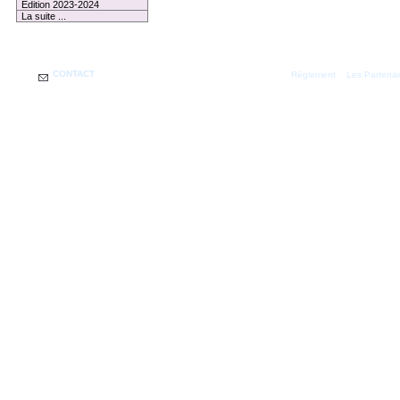
Edition 2023-2024
La suite ...
1 membre connecté
CONTACT
|
Règlement
Les Partenai