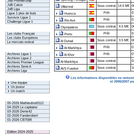
JdB PremierShip
JdB Calcio
Sous contrat
14.0 M€
0
Villarreal
JdB Liga
Prêt
0
Ligue 1 plus de buts
Huesca
Survivor Ligue 1
Prêt
0
Rio Ave
Challenge Ligue 1
Sous contrat
4.5 M€
0
Olympiakos
Infos Clubs
Prêt
0
Les clubs Français
Porto
Les clubs Européens
Sous contrat
3.5 M€
0
Al Duhail
Le mercato estival
Prêt
0
Al-Markhiya
Infos championnats
Archives Ligue 1
Prêt
0
Al Khor
Archives Ligue 2
Sous contrat
0
Al-Markhiya
Archives Premier League
Archives Serie A
Sous contrat
1
AVS Futebol
Archives Liga
Les informations disponibles ne remonte
Rechercher
et 2006/2007 p
Une équipe
Un joueur
Un match
Gagnants mensuel L1
05-2026 Mathieufoot0112
04-2026 Le capitaine
03-2026 Denis42
02-2026 Fanderobert
01-2026 CB7588
Le Palmarès
Edition 2024-2025