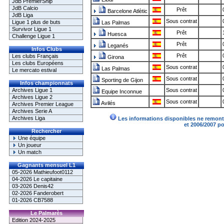
JdB PremierShip
JdB Calcio
Prêt
Barcelone Atlètic
JdB Liga
Sous contrat
Ligue 1 plus de buts
Las Palmas
Survivor Ligue 1
Prêt
Huesca
Challenge Ligue 1
Prêt
Leganés
Infos Clubs
Prêt
Les clubs Français
Girona
Les clubs Européens
Sous contrat
Las Palmas
Le mercato estival
Sous contrat
Sporting de Gijon
Infos championnats
Archives Ligue 1
Sous contrat
Equipe Inconnue
Archives Ligue 2
Sous contrat
Avilés
Archives Premier League
Archives Serie A
Archives Liga
Les informations disponibles ne remonte
et 2006/2007 p
Rechercher
Une équipe
Un joueur
Un match
Gagnants mensuel L1
05-2026 Mathieufoot0112
04-2026 Le capitaine
03-2026 Denis42
02-2026 Fanderobert
01-2026 CB7588
Le Palmarès
Edition 2024-2025