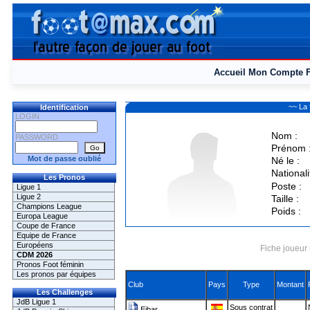
Accueil
Mon Compte
~~ La
Identification
LOGIN
Nom :
PASSWORD
Prénom 
Mot de passe oublié
Né le :
Nationali
Les Pronos
Poste :
Ligue 1
Ligue 2
Taille :
Champions League
Poids :
Europa League
Coupe de France
Equipe de France
Européens
Fiche joueur 
CDM 2026
Pronos Foot féminin
Les pronos par équipes
Club
Pays
Type
Montant
Les Challenges
JdB Ligue 1
Sous contrat
Eibar