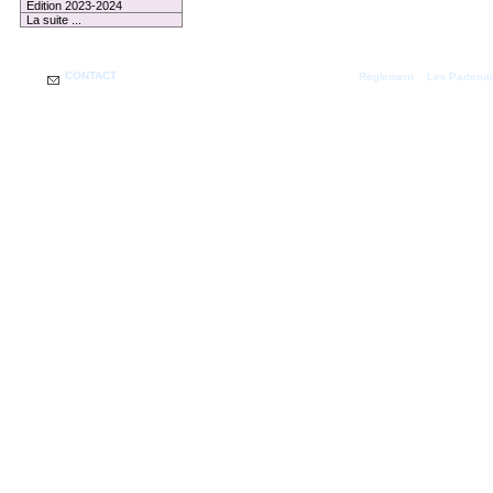
Edition 2023-2024
La suite ...
CONTACT
|
Règlement
Les Partenai