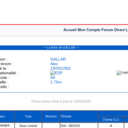
Accueil
Mon Compte
Forum
Direct L
~~ La fiche de GALLAR ~~
om :
GALLAR
rénom :
Alex
é le :
19/03/1992
ationalité :
oste :
Att
ille :
1.76m
oids :
Fiche joueur mise à jour le 19/03/2026
ays
Type
Montant
Pèriode
Champ (L1)
Sous contrat
N/A - 08/2019
4