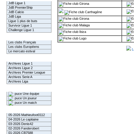
JdB Ligue 1
Girona
JdB PremierShip
JdB Calcio
Carthagène
JdB Liga
Girona
Ligue 1 plus de buts
Malaga
Survivor Ligue 1
Challenge Ligue 1
Ibiza
Infos Clubs
Lugo
Les clubs Français
Les clubs Européens
L
Le mercato estival
Infos championnats
Archives Ligue 1
Archives Ligue 2
Archives Premier League
Archives Serie A
Archives Liga
Rechercher
Une équipe
Un joueur
Un match
Gagnants mensuel L1
05-2026 Mathieufoot0112
04-2026 Le capitaine
03-2026 Denis42
02-2026 Fanderobert
01-2026 CB7588