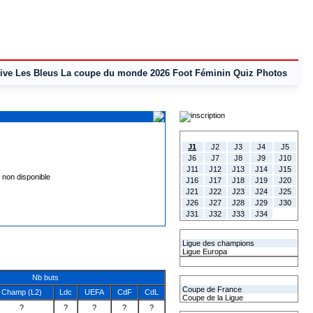
ive
Les Bleus
La coupe du monde 2026
Foot Féminin
Quiz
Photos
Tous les Résultats
J1
J2
J3
J4
J5
J6
J7
J8
J9
J10
J11
J12
J13
J14
J15
J16
J17
J18
J19
J20
J21
J22
J23
J24
J25
J26
J27
J28
J29
J30
J31
J32
J33
J34
Les coupes Européennes
Ligue des champions
Ligue Europa
Classement CAN
Nb buts
Les coupes nationales
Coupe de France
Champ (L2)
Ldc
UEFA
CdF
CdL
Coupe de la Ligue
?
?
?
?
?