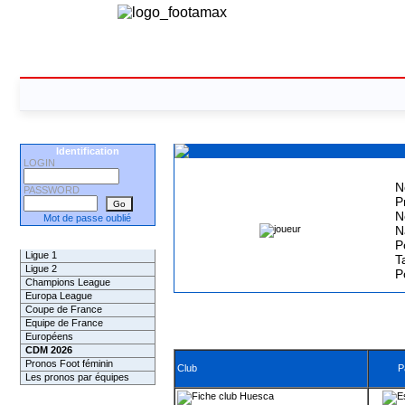
Identification
LOGIN
N
PASSWORD
P
N
Mot de passe oublié
N
Les Pronos
P
Ligue 1
Ta
Ligue 2
P
Champions League
Europa League
Coupe de France
Equipe de France
Européens
CDM 2026
Pronos Foot féminin
Club
P
Les pronos par équipes
Huesca
Les Challenges