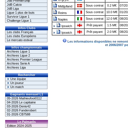
JdB PremierShip
JdB Calcio
Sous contrat
0.2 M€
07/20
Midtjylland
JdB Liga
Sous contrat
10.0 M€
01/20
Ligue 1 plus de buts
Reims
Survivor Ligue 1
Sous contrat
12.0 M€
08/20
Naples
Challenge Ligue 1
Prêt payant
1.5 M€
08/20
Ipswich
Infos Clubs
Prêt payant
2.0 M€
08/20
Les clubs Français
Ipswich
Les clubs Européens
Le mercato estival
Les informations disponibles ne remonte
et 2006/2007 p
Infos championnats
Archives Ligue 1
Archives Ligue 2
Archives Premier League
Archives Serie A
Archives Liga
Rechercher
Une équipe
Un joueur
Un match
Gagnants mensuel L1
05-2026 Mathieufoot0112
04-2026 Le capitaine
03-2026 Denis42
02-2026 Fanderobert
01-2026 CB7588
Le Palmarès
Edition 2024-2025