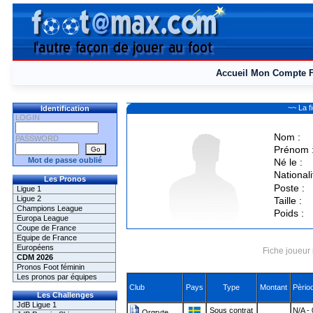
Accueil
Mon Compte
~~ La 
Identification
LOGIN
Nom :
PASSWORD
Prénom 
Mot de passe oublié
Né le :
Nationali
Les Pronos
Poste :
Ligue 1
Ligue 2
Taille :
Champions League
Poids :
Europa League
Coupe de France
Equipe de France
Européens
Fiche joueur 
CDM 2026
Pronos Foot féminin
Les pronos par équipes
Club
Pays
Type
Montant
Pèrio
Les Challenges
JdB Ligue 1
Sous contrat
N/A -
Orgryte