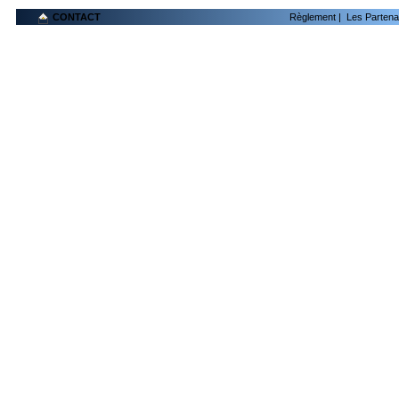
CONTACT
Règlement
|
Les Partena