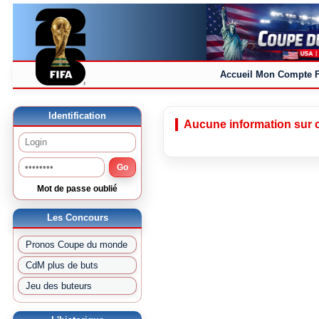
Accueil
Mon Compte
Identification
Aucune information sur c
Go
Mot de passe oublié
Les Concours
Pronos Coupe du monde
CdM plus de buts
Jeu des buteurs