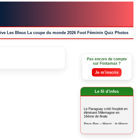
ive
Les Bleus
La coupe du monde 2026
Foot Féminin
Quiz
Photos
Pas encore de compte
sur Footamax ?
Je m'inscris
Le fil d'infos
Le Paraguay créé l'exploit en
éliminant l'Allemagne en
16ème de finale
Pays-Bas – Maroc : le Maroc
au bout du suspense
La France domine la Norvège
et termine 1ère de son groupe