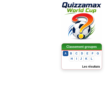
La France domine l’Irak et file
en phase finale
France 3 - 1 Sénégal
La liste complète de la France
pour la Coupe du Monde 2026
Classement groupes
A
B
C
D
E
F
G
H
I
J
K
L
Les résultats