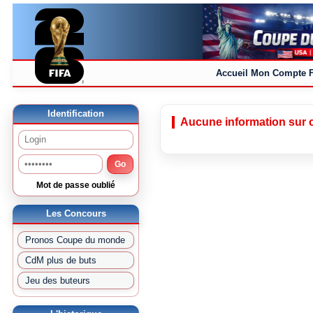
Accueil
Mon Compte
Identification
Aucune information sur c
Go
Mot de passe oublié
Les Concours
Pronos Coupe du monde
CdM plus de buts
Jeu des buteurs