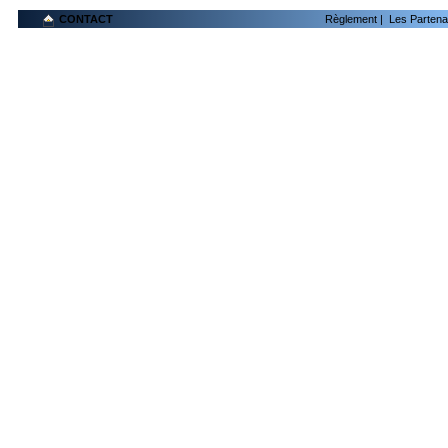
CONTACT
Règlement
|
Les Partena