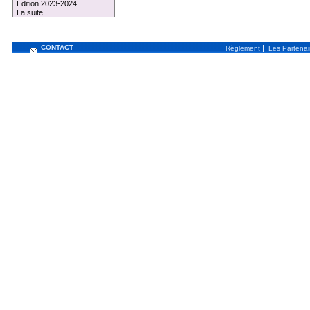
Edition 2023-2024
La suite ...
CONTACT
|
Règlement
Les Partenai