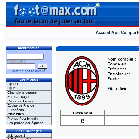
Accueil
Mon Compte
Identification
LOGIN
Nom complet :
PASSWORD
Fondé en :
Président :
Mot de passe oublié
Entraineur :
Stade :
Les Pronos
Ligue 1
Ligue 2
Site officiel :
Champions League
Europa League
Coupe de France
Equipe de France
Européens
Classement
CDM 2026
Pronos Foot féminin
e
Les pronos par équipes
Les Challenges
JdB Ligue 1