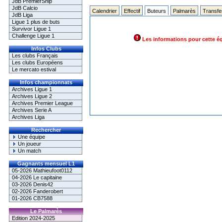
JdB PremierShip
JdB Calcio
Calendrier
Effectif
Buteurs
Palmarès
Transfe
JdB Liga
Ligue 1 plus de buts
Survivor Ligue 1
Challenge Ligue 1
Les informations pour cette é
Infos Clubs
Les clubs Français
Les clubs Européens
Le mercato estival
Infos championnats
Archives Ligue 1
Archives Ligue 2
Archives Premier League
Archives Serie A
Archives Liga
Rechercher
Une équipe
Un joueur
Un match
Gagnants mensuel L1
05-2026 Mathieufoot0112
04-2026 Le capitaine
03-2026 Denis42
02-2026 Fanderobert
01-2026 CB7588
Le Palmarès
Edition 2024-2025