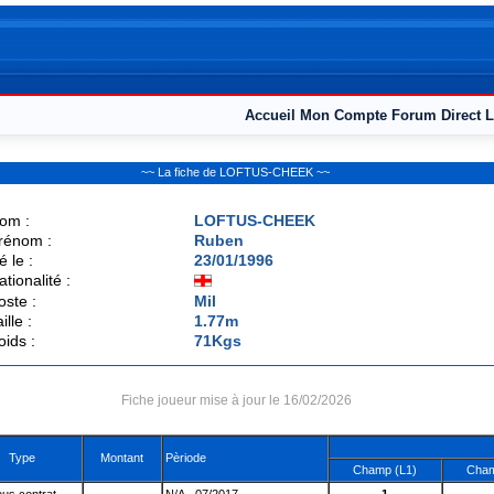
Accueil
Mon Compte
Forum
Direct L
~~ La fiche de LOFTUS-CHEEK ~~
om :
LOFTUS-CHEEK
rénom :
Ruben
é le :
23/01/1996
ationalité :
oste :
Mil
ille :
1.77m
oids :
71Kgs
Fiche joueur mise à jour le 16/02/2026
Type
Montant
Pèriode
Champ (L1)
Cham