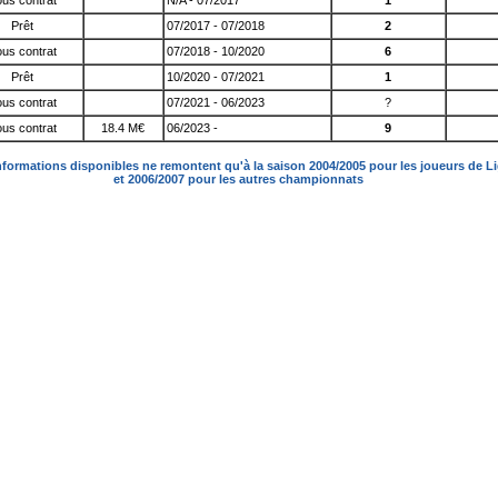
us contrat
N/A - 07/2017
1
Prêt
07/2017 - 07/2018
2
us contrat
07/2018 - 10/2020
6
Prêt
10/2020 - 07/2021
1
us contrat
07/2021 - 06/2023
?
us contrat
18.4 M€
06/2023 -
9
nformations disponibles ne remontent qu'à la saison 2004/2005 pour les joueurs de L
et 2006/2007 pour les autres championnats