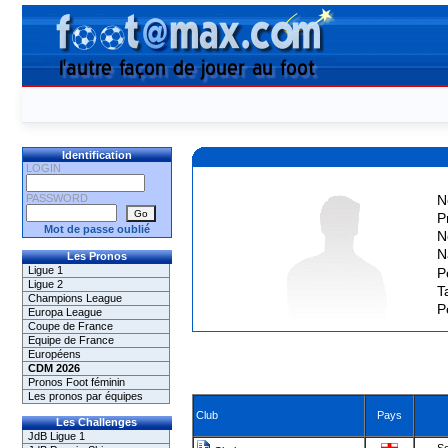
Identification
LOGIN
PASSWORD
N
P
Mot de passe oublié
N
N
Les Pronos
Ligue 1
P
Ligue 2
Ta
Champions League
P
Europa League
Coupe de France
Equipe de France
Européens
CDM 2026
Pronos Foot féminin
Les pronos par équipes
Club
Pays
Les Challenges
JdB Ligue 1