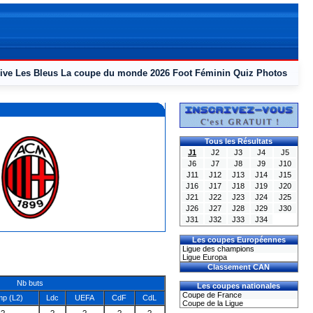
ive
Les Bleus
La coupe du monde 2026
Foot Féminin
Quiz
Photos
Tous les Résultats
J1
J2
J3
J4
J5
J6
J7
J8
J9
J10
J11
J12
J13
J14
J15
J16
J17
J18
J19
J20
J21
J22
J23
J24
J25
J26
J27
J28
J29
J30
J31
J32
J33
J34
Les coupes Européennes
Ligue des champions
Ligue Europa
Classement CAN
Nb buts
Les coupes nationales
Coupe de France
p (L2)
Ldc
UEFA
CdF
CdL
Coupe de la Ligue