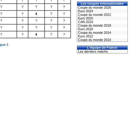
?
?
?
?
?
Les coupes internationales
?
?
?
?
?
Coupe du monde 2026
Euro 2024
?
?
4
?
?
Coupe du monde 2022
Euro 2020
?
?
?
?
?
CAN 2019
Coupe du monde 2018
?
?
?
?
?
Euro 2016
Coupe du monde 2014
?
?
4
?
?
Euro 2012
Coupe du monde 2010
igue 1
L'équipe de France
Les derniers matchs