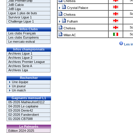
So
JdB PremierShip
Chelsea
JdB Calcio
Crystal Palace
JdB Liga
Ligue 1 plus de buts
So
Chelsea
Survivor Ligue 1
Challenge Ligue 1
Fulham
So
Chelsea
Infos Clubs
Les clubs Français
So
Milan AC
Les clubs Européens
Le mercato estival
Les i
Infos championnats
Archives Ligue 1
Archives Ligue 2
Archives Premier League
Archives Serie A
Archives Liga
Rechercher
Une équipe
Un joueur
Un match
Gagnants mensuel L1
05-2026 Mathieufoot0112
04-2026 Le capitaine
03-2026 Denis42
02-2026 Fanderobert
01-2026 CB7588
Le Palmarès
Edition 2024-2025