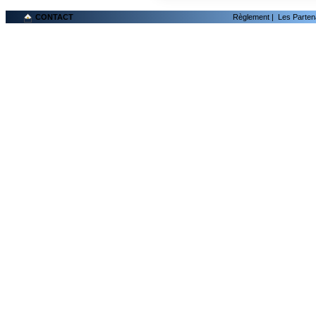
CONTACT
Règlement
|
Les Parten