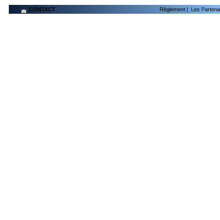
CONTACT
Règlement
|
Les Partena