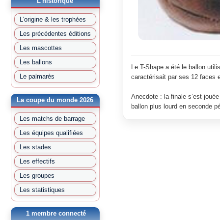
L'historique
L'origine & les trophées
Les précédentes éditions
Les mascottes
Les ballons
Le T-Shape a été le ballon uti
Le palmarès
caractérisait par ses 12 faces e
Anecdote : la finale s’est joué
La coupe du monde 2026
ballon plus lourd en seconde pé
Les matchs de barrage
Les équipes qualifiées
Les stades
Les effectifs
Les groupes
Les statistiques
1 membre connecté