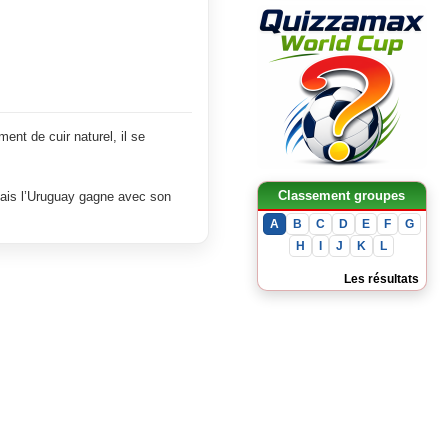
La France domine l’Irak et file
en phase finale
France 3 - 1 Sénégal
La liste complète de la France
pour la Coupe du Monde 2026
nt de cuir naturel, il se
Classement groupes
 mais l’Uruguay gagne avec son
A
B
C
D
E
F
G
H
I
J
K
L
Les résultats