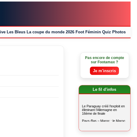
ive
Les Bleus
La coupe du monde 2026
Foot Féminin
Quiz
Photos
Pas encore de compte
sur Footamax ?
Je m'inscris
Le fil d'infos
Le Paraguay créé l'exploit en
éliminant l'Allemagne en
16ème de finale
Pays-Bas – Maroc : le Maroc
au bout du suspense
La France domine la Norvège
et termine 1ère de son groupe