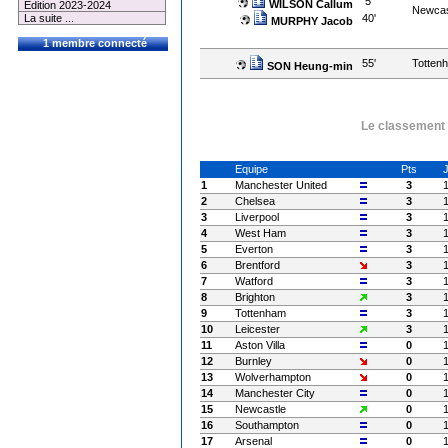
5'
WILSON Callum
Edition 2023-2024
Newcas
40'
La suite ...
MURPHY Jacob
1 membre connecté
55'
Totten
SON Heung-min
Le classement à
Equipe
Pts
1
Manchester United
3
2
Chelsea
3
3
Liverpool
3
4
West Ham
3
5
Everton
3
6
Brentford
3
7
Watford
3
8
Brighton
3
9
Tottenham
3
10
Leicester
3
11
Aston Villa
0
12
Burnley
0
13
Wolverhampton
0
14
Manchester City
0
15
Newcastle
0
16
Southampton
0
17
Arsenal
0