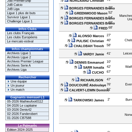
NORGAARD Christian
JdB PremierShip
JdB Calcio
30'
BORGES FERNANDES Bruno
JdB Liga
52'
Ligue 1 plus de buts
GREENWOOD Mason
Manches
Survivor Ligue 1
54'
BORGES FERNANDES Bruno
Uni
Challenge Ligue 1
60'
BORGES FERNANDES Bruno
68'
FRED
Infos Clubs
Les clubs Français
27'
ALONSO Marcos
Les clubs Européens
40'
Chel
PULISIC Christian
Le mercato estival
58'
CHALOBAH Trevoh
Infos championnats
Archives Ligue 1
41'
Leices
VARDY Jamie
Archives Ligue 2
Archives Premier League
10'
DENNIS Emmanuel
Archives Serie A
42'
Watf
SARR Ismaïla
Archives Liga
67'
CUCHO
Rechercher
47'
RICHARLISON
Une équipe
76'
Ever
DOUCOURÉ Abdoulaye
Un joueur
81'
Un match
CALVERT-LEWIN Dominic
Gagnants mensuel L1
2'
Burn
TARKOWSKI James
05-2026 Mathieufoot0112
04-2026 Le capitaine
03-2026 Denis42
02-2026 Fanderobert
Norw
01-2026 CB7588
Le Palmarès
Edition 2024-2025