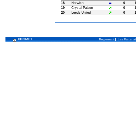
18
Norwich
0
19
Crystal Palace
0
20
Leeds United
0
CONTACT
|
Règlement
Les Partenai