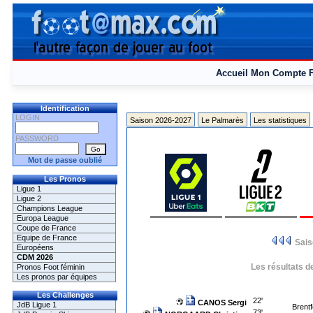
Accueil
Mon Compte
Identification
LOGIN
Saison 2026-2027
Le Palmarès
Les statistiques
PASSWORD
Mot de passe oublié
Les Pronos
Ligue 1
Ligue 2
Champions League
Europa League
Coupe de France
Equipe de France
Sai
Européens
CDM 2026
Les résultats d
Pronos Foot féminin
Les pronos par équipes
Les Challenges
22'
CANOS Sergi
JdB Ligue 1
Brentf
73'