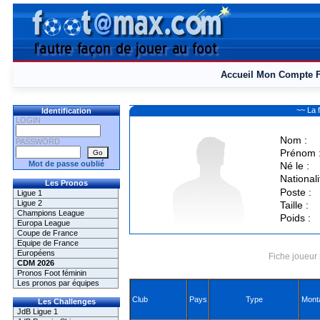
Accueil
Mon Compte
~~ La 
Identification
LOGIN
Nom :
PASSWORD
Prénom 
Mot de passe oublié
Né le :
Nationali
Les Pronos
Poste :
Ligue 1
Ligue 2
Taille :
Champions League
Poids :
Europa League
Coupe de France
Equipe de France
Européens
Fiche joueur 
CDM 2026
Pronos Foot féminin
Les pronos par équipes
Club
Pays
Type
Mont
Les Challenges
JdB Ligue 1