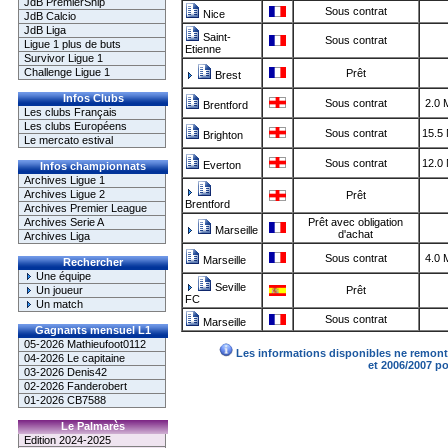
JdB PremierShip
Sous contrat
Nice
JdB Calcio
JdB Liga
Saint-
Sous contrat
Ligue 1 plus de buts
Etienne
Survivor Ligue 1
Challenge Ligue 1
Prêt
Brest
Infos Clubs
Sous contrat
2.0 
Brentford
Les clubs Français
Les clubs Européens
Sous contrat
15.5
Brighton
Le mercato estival
Sous contrat
12.0
Everton
Infos championnats
Archives Ligue 1
Archives Ligue 2
Prêt
Brentford
Archives Premier League
Archives Serie A
Prêt avec obligation
Marseille
d'achat
Archives Liga
Sous contrat
4.0 
Marseille
Rechercher
Une équipe
Seville
Un joueur
Prêt
FC
Un match
Sous contrat
Marseille
Gagnants mensuel L1
05-2026 Mathieufoot0112
Les informations disponibles ne remonte
04-2026 Le capitaine
et 2006/2007 p
03-2026 Denis42
02-2026 Fanderobert
01-2026 CB7588
Le Palmarès
Edition 2024-2025