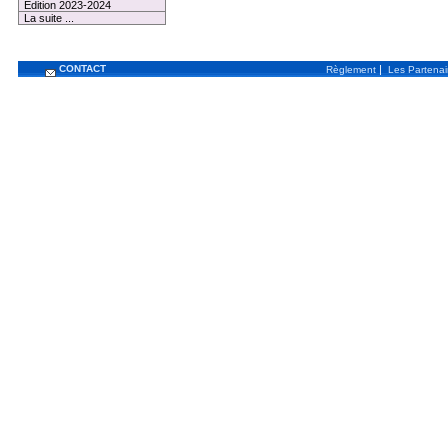
Edition 2023-2024
La suite ...
CONTACT
|
Règlement
Les Partenai