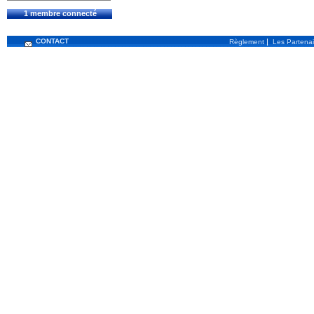
1 membre connecté
CONTACT
|
Règlement
Les Partenai