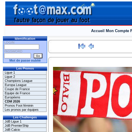
Accueil
Mon Compte
Identification
LOGIN
PASSWORD
Mot de passe oublié
Les Pronos
Ligue 1
Ligue 2
Champions League
Europa League
Coupe de France
Equipe de France
Européens
CDM 2026
Pronos Foot féminin
Les pronos par équipes
Les Challenges
JdB Ligue 1
JdB PremierShip
JdB Calcio