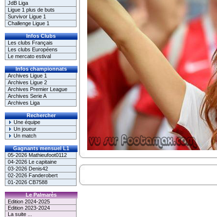
JdB Liga
Ligue 1 plus de buts
Survivor Ligue 1
Challenge Ligue 1
Infos Clubs
Les clubs Français
Les clubs Européens
Le mercato estival
Infos championnats
Archives Ligue 1
Archives Ligue 2
Archives Premier League
Archives Serie A
Archives Liga
Rechercher
Une équipe
Un joueur
Un match
Gagnants mensuel L1
05-2026 Mathieufoot0112
04-2026 Le capitaine
03-2026 Denis42
02-2026 Fanderobert
01-2026 CB7588
Le Palmarès
Edition 2024-2025
Edition 2023-2024
La suite ...