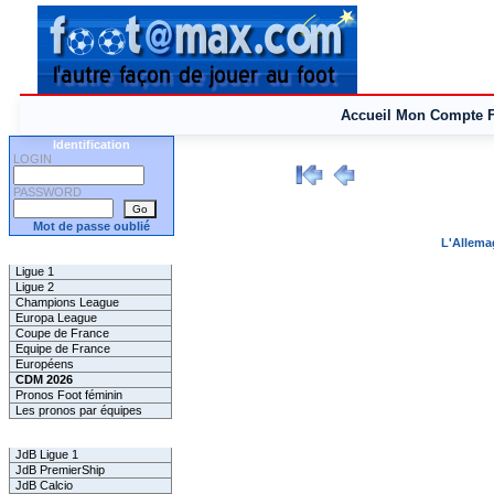
Accueil
Mon Compte
Identification
LOGIN
PASSWORD
Mot de passe oublié
L'Allema
Les Pronos
Ligue 1
Ligue 2
Champions League
Europa League
Coupe de France
Equipe de France
Européens
CDM 2026
Pronos Foot féminin
Les pronos par équipes
Les Challenges
JdB Ligue 1
JdB PremierShip
JdB Calcio