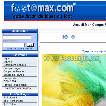
Accueil
Mon Compte
Identification
LOGIN
PASSWORD
Mot de passe oublié
2 joyeuses supportr
Les Pronos
Ligue 1
Ligue 2
Champions League
Europa League
Coupe de France
Equipe de France
Européens
CDM 2026
Pronos Foot féminin
Les pronos par équipes
Les Challenges
JdB Ligue 1
JdB PremierShip
JdB Calcio