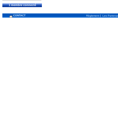
1 membre connecté
CONTACT
|
Règlement
Les Partenai