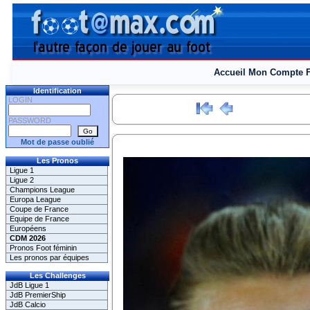
Accueil
Mon Compte
Identification
LOGIN
PASSWORD
Mot de passe oublié
Les Pronos
Ligue 1
Ligue 2
Champions League
Europa League
Coupe de France
Equipe de France
Européens
CDM 2026
Pronos Foot féminin
Les pronos par équipes
Les Challenges
JdB Ligue 1
JdB PremierShip
JdB Calcio