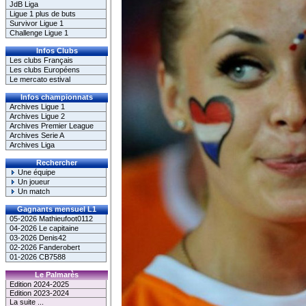
JdB Liga
Ligue 1 plus de buts
Survivor Ligue 1
Challenge Ligue 1
Infos Clubs
Les clubs Français
Les clubs Européens
Le mercato estival
Infos championnats
Archives Ligue 1
Archives Ligue 2
Archives Premier League
Archives Serie A
Archives Liga
Rechercher
Une équipe
Un joueur
Un match
Gagnants mensuel L1
05-2026 Mathieufoot0112
04-2026 Le capitaine
03-2026 Denis42
02-2026 Fanderobert
01-2026 CB7588
Le Palmarès
Edition 2024-2025
Edition 2023-2024
La suite ...