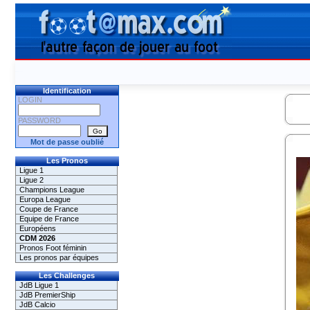
Identification
LOGIN
PASSWORD
Mot de passe oublié
Les Pronos
Ligue 1
Ligue 2
Champions League
Europa League
Coupe de France
Equipe de France
Européens
CDM 2026
Pronos Foot féminin
Les pronos par équipes
Les Challenges
JdB Ligue 1
JdB PremierShip
JdB Calcio