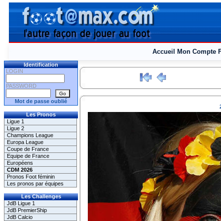
Accueil
Mon Compte
Identification
LOGIN
PASSWORD
Mot de passe oublié
Les Pronos
Ligue 1
Ligue 2
Champions League
Europa League
Coupe de France
Equipe de France
Européens
CDM 2026
Pronos Foot féminin
Les pronos par équipes
Les Challenges
JdB Ligue 1
JdB PremierShip
JdB Calcio