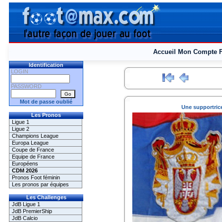
Accueil
Mon Compte
Identification
LOGIN
PASSWORD
Mot de passe oublié
Une supportrice
Les Pronos
Ligue 1
Ligue 2
Champions League
Europa League
Coupe de France
Equipe de France
Européens
CDM 2026
Pronos Foot féminin
Les pronos par équipes
Les Challenges
JdB Ligue 1
JdB PremierShip
JdB Calcio