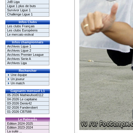
JdB Liga
Ligue 1 plus de buts
Survivor Ligue 1
Challenge Ligue 1
Infos Clubs
Les clubs Français
Les clubs Européens
Le mercato estival
Infos championnats
Archives Ligue 1
Archives Ligue 2
Archives Premier League
Archives Serie A
Archives Liga
Rechercher
Une équipe
Un joueur
Un match
Gagnants mensuel L1
05-2026 Mathieufoot0112
04-2026 Le capitaine
03-2026 Denis42
02-2026 Fanderobert
01-2026 CB7588
Le Palmarès
Edition 2024-2025
Edition 2023-2024
La suite ...