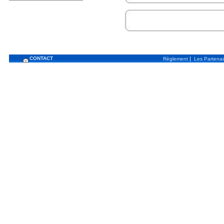
CONTACT
|
Règlement
Les Partenai