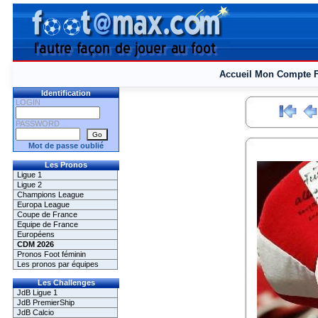
Accueil
Mon Compte
Identification
LOGIN
PASSWORD
Mot de passe oublié
Les Pronos
Ligue 1
Ligue 2
Champions League
Europa League
Coupe de France
Equipe de France
Européens
CDM 2026
Pronos Foot féminin
Les pronos par équipes
Les Challenges
JdB Ligue 1
JdB PremierShip
JdB Calcio