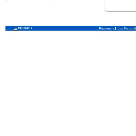
CONTACT
|
Règlement
Les Partenai