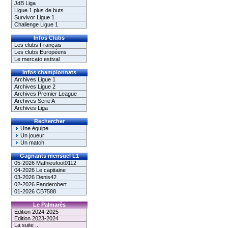
JdB Liga
Ligue 1 plus de buts
Survivor Ligue 1
Challenge Ligue 1
Infos Clubs
Les clubs Français
Les clubs Européens
Le mercato estival
Infos championnats
Archives Ligue 1
Archives Ligue 2
Archives Premier League
Archives Serie A
Archives Liga
Rechercher
Une équipe
Un joueur
Un match
Gagnants mensuel L1
05-2026 Mathieufoot0112
04-2026 Le capitaine
03-2026 Denis42
02-2026 Fanderobert
01-2026 CB7588
Le Palmarès
Edition 2024-2025
Edition 2023-2024
La suite ...