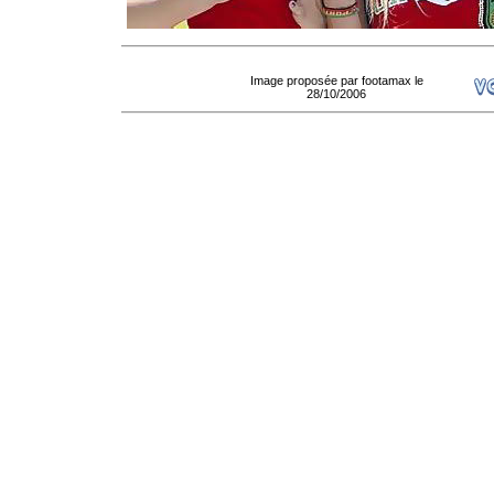
Image proposée par footamax le
28/10/2006