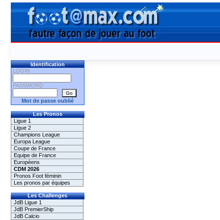
Identification
LOGIN
PASSWORD
Mot de passe oublié
Les Pronos
Ligue 1
Ligue 2
Champions League
Europa League
Coupe de France
Equipe de France
Européens
CDM 2026
Pronos Foot féminin
Les pronos par équipes
Les Challenges
JdB Ligue 1
JdB PremierShip
JdB Calcio