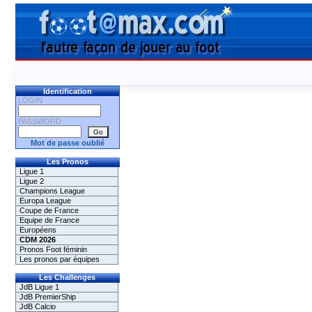
Identification
LOGIN
PASSWORD
Mot de passe oublié
Les Pronos
Ligue 1
Ligue 2
Champions League
Europa League
Coupe de France
Equipe de France
Européens
CDM 2026
Pronos Foot féminin
Les pronos par équipes
Les Challenges
JdB Ligue 1
JdB PremierShip
JdB Calcio