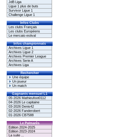
JdB Liga
Ligue 1 plus de buts
Survivor Ligue 1
Challenge Ligue 1
Infos Clubs
Les clubs Français
Les clubs Européens
Le mercato estival
Infos championnats
Archives Ligue 1
Archives Ligue 2
Archives Premier League
Archives Serie A
Archives Liga
Rechercher
Une équipe
Un joueur
Un match
Gagnants mensuel L1
05-2026 Mathieufoot0112
04-2026 Le capitaine
03-2026 Denis42
02-2026 Fanderobert
01-2026 CB7588
Le Palmarès
Edition 2024-2025
Edition 2023-2024
La suite ...