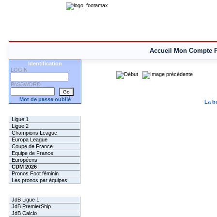
Accueil
Mon Compte
Identification
LOGIN
PASSWORD
Mot de passe oublié
La b
Les Pronos
Ligue 1
Ligue 2
Champions League
Europa League
Coupe de France
Equipe de France
Européens
CDM 2026
Pronos Foot féminin
Les pronos par équipes
Les Challenges
JdB Ligue 1
JdB PremierShip
JdB Calcio