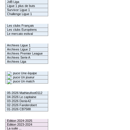
JdB Liga
Ligue 1 plus de buts
Survivor Ligue 1
Challenge Ligue 1
Infos Clubs
Les clubs Français
Les clubs Européens
Le mercato estival
Infos championnats
Archives Ligue 1
Archives Ligue 2
Archives Premier League
Archives Serie A
Archives Liga
Rechercher
Une équipe
Un joueur
Un match
Gagnants mensuel L1
05-2026 Mathieufoot0112
04-2026 Le capitaine
03-2026 Denis42
02-2026 Fanderobert
01-2026 CB7588
Le Palmarès
Edition 2024-2025
Edition 2023-2024
La suite ...