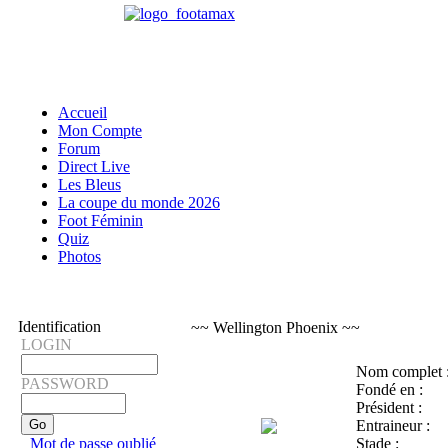
Accueil
Mon Compte
Forum
Direct Live
Les Bleus
La coupe du monde 2026
Foot Féminin
Quiz
Photos
Identification
~~ Wellington Phoenix ~~
LOGIN
Nom complet 
PASSWORD
Fondé en :
Président :
Entraineur :
Mot de passe oublié
Stade :