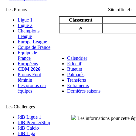
Les Pronos
Site officiel :
Ligue 1
Classement
Ligue 2
e
Champions
League
Europa League
Coupe de France
Equipe de
France
Calendrier
Européens
Effectif
CDM 2026
Buteurs
Pronos Foot
Palmarès
féminin
Transferts
Les pronos par
Entraineurs
équipes
Dernières saisons
Les Challenges
JdB Ligue 1
Les informations pour cette éq
JdB PremierShip
JdB Calcio
JdB Liga