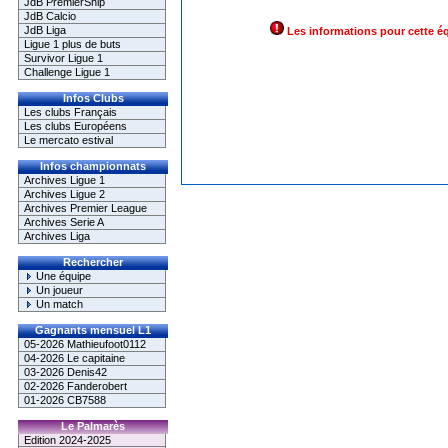
JdB PremierShip
JdB Calcio
JdB Liga
Les informations pour cette é
Ligue 1 plus de buts
Survivor Ligue 1
Challenge Ligue 1
Infos Clubs
Les clubs Français
Les clubs Européens
Le mercato estival
Infos championnats
Archives Ligue 1
Archives Ligue 2
Archives Premier League
Archives Serie A
Archives Liga
Rechercher
Une équipe
Un joueur
Un match
Gagnants mensuel L1
05-2026 Mathieufoot0112
04-2026 Le capitaine
03-2026 Denis42
02-2026 Fanderobert
01-2026 CB7588
Le Palmarès
Edition 2024-2025