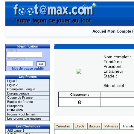
Accueil
Mon Compte
Identification
LOGIN
Nom complet :
PASSWORD
Fondé en :
Président :
Mot de passe oublié
Entraineur :
Stade :
Les Pronos
Ligue 1
Ligue 2
Site officiel :
Champions League
Europa League
Classement
Coupe de France
e
Equipe de France
Européens
CDM 2026
Pronos Foot féminin
Les pronos par équipes
Les Challenges
Calendrier
Effectif
Buteurs
Palmarès
Transfe
JdB Ligue 1