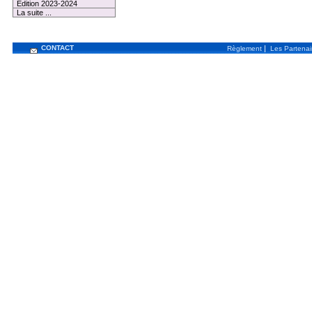
Edition 2023-2024
La suite ...
CONTACT
|
Règlement
Les Partenai