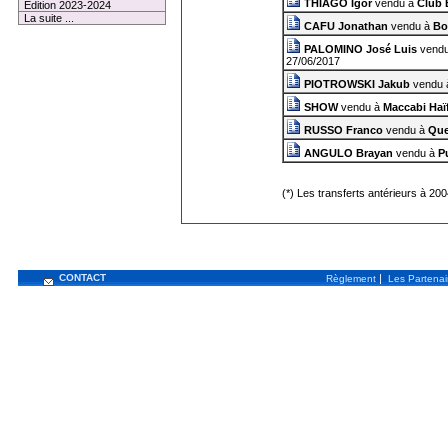
THIAGO Igor
vendu à
Club 
Edition 2023-2024
La suite ...
CAFU Jonathan
vendu à
Bo
PALOMINO José Luis
vend
27/06/2017
PIOTROWSKI Jakub
vendu
SHOW
vendu à
Maccabi Haï
RUSSO Franco
vendu à
Que
ANGULO Brayan
vendu à
P
(*) Les transferts antérieurs à 20
CONTACT
|
Règlement
Les Partenai