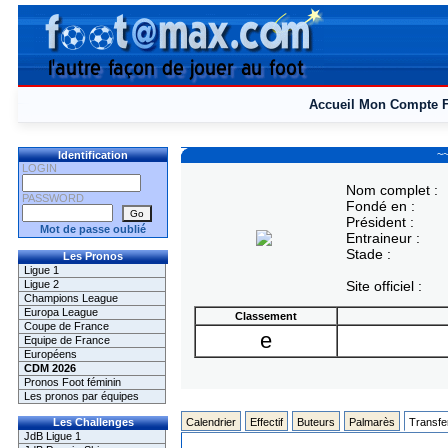
Accueil
Mon Compte
~~
Identification
LOGIN
Nom complet :
PASSWORD
Fondé en :
Président :
Mot de passe oublié
Entraineur :
Stade :
Les Pronos
Ligue 1
Ligue 2
Site officiel :
Champions League
Europa League
Classement
Coupe de France
e
Equipe de France
Européens
CDM 2026
Pronos Foot féminin
Les pronos par équipes
Les Challenges
Calendrier
Effectif
Buteurs
Palmarès
Transfe
JdB Ligue 1