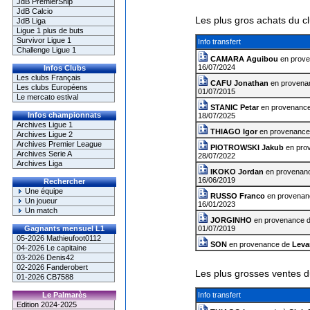
JdB PremierShip
JdB Calcio
Les plus gros achats du c
JdB Liga
Ligue 1 plus de buts
Survivor Ligue 1
Info transfert
Challenge Ligue 1
CAMARA Aguibou
en prov
16/07/2024
Infos Clubs
Les clubs Français
CAFU Jonathan
en provena
Les clubs Européens
01/07/2015
Le mercato estival
STANIC Petar
en provenanc
Infos championnats
18/07/2025
Archives Ligue 1
THIAGO Igor
en provenance
Archives Ligue 2
Archives Premier League
PIOTROWSKI Jakub
en pro
Archives Serie A
28/07/2022
Archives Liga
IKOKO Jordan
en provenan
16/06/2019
Rechercher
Une équipe
RUSSO Franco
en provenan
Un joueur
16/01/2023
Un match
JORGINHO
en provenance 
Gagnants mensuel L1
01/07/2019
05-2026 Mathieufoot0112
SON
en provenance de
Leva
04-2026 Le capitaine
03-2026 Denis42
02-2026 Fanderobert
Les plus grosses ventes d
01-2026 CB7588
Le Palmarès
Info transfert
Edition 2024-2025