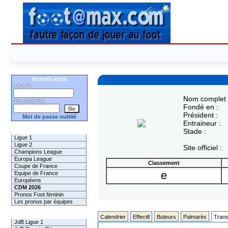
Identification
LOGIN
Nom complet 
PASSWORD
Fondé en :
Président :
Mot de passe oublié
Entraineur :
Les Pronos
Stade :
Ligue 1
Ligue 2
Site officiel :
Champions League
Europa League
Classement
Coupe de France
e
Equipe de France
Européens
CDM 2026
Pronos Foot féminin
Les pronos par équipes
Les Challenges
Calendrier
Effectif
Buteurs
Palmarès
Trans
JdB Ligue 1