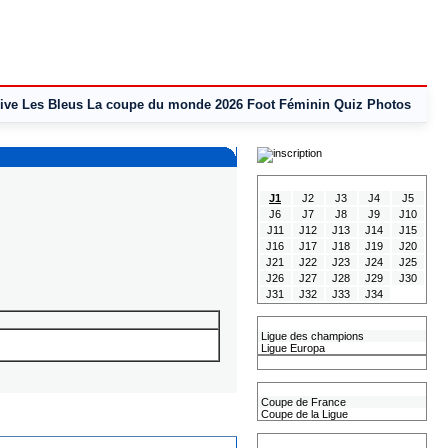
ive
Les Bleus
La coupe du monde 2026
Foot Féminin
Quiz
Photos
Tous les Résultats
J1
J2
J3
J4
J5
J6
J7
J8
J9
J10
J11
J12
J13
J14
J15
J16
J17
J18
J19
J20
J21
J22
J23
J24
J25
J26
J27
J28
J29
J30
J31
J32
J33
J34
Les coupes Européennes
Ligue des champions
Ligue Europa
Classement CAN
Les coupes nationales
Coupe de France
Coupe de la Ligue
Les coupes internationales