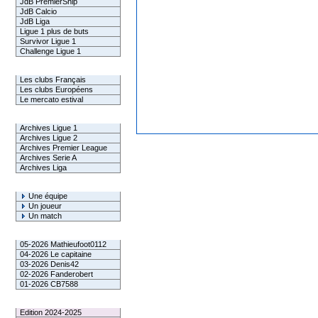
JdB PremierShip
JdB Calcio
JdB Liga
Ligue 1 plus de buts
Survivor Ligue 1
Challenge Ligue 1
Infos Clubs
Les clubs Français
Les clubs Européens
Le mercato estival
Infos championnats
Archives Ligue 1
Archives Ligue 2
Archives Premier League
Archives Serie A
Archives Liga
Rechercher
Une équipe
Un joueur
Un match
Gagnants mensuel L1
05-2026 Mathieufoot0112
04-2026 Le capitaine
03-2026 Denis42
02-2026 Fanderobert
01-2026 CB7588
Le Palmarès
Edition 2024-2025