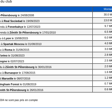
 du club
Monta
30.0 
t-Pétersbourg
le 24/08/2008
13.0 
u à
Real Sociedad
le 19/09/2023
9.7 M
ndu à
Fenerbahçe
le 12/07/2023
6.5 M
endu à
Zénith St-Pétersbourg
le 17/01/2010
6.0 M
u à
Lyon
le 10/08/2015
4.0 M
 à
Spartak Moscou
le 01/08/2010
3.0 M
u à
Roma
le 31/08/2015
2.8 M
Torino
le 31/08/2023
2.5 M
logne
le 02/07/2023
2.0 M
du à
Zénith St-Pétersbourg
le 30/01/2016
1.6 M
u à
Bursaspor
le 17/08/2015
1.2 M
 à
Marseille
le 08/07/2016
0.7 M
tingham Forest
le 01/08/2019
0.6 M
nith St-Pétersbourg
le 26/01/2016
2004 ne sont pas pris en compte