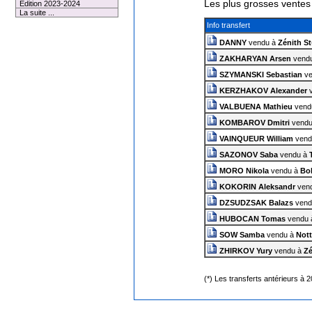
Les plus grosses ventes
Edition 2023-2024
La suite ...
Info transfert
DANNY
vendu à
Zénith S
ZAKHARYAN Arsen
vend
SZYMANSKI Sebastian
ve
KERZHAKOV Alexander
v
VALBUENA Mathieu
vend
KOMBAROV Dmitri
vendu
VAINQUEUR William
vend
SAZONOV Saba
vendu à
MORO Nikola
vendu à
Bo
KOKORIN Aleksandr
ven
DZSUDZSAK Balazs
vend
HUBOCAN Tomas
vendu
SOW Samba
vendu à
Not
ZHIRKOV Yury
vendu à
Zé
(*) Les transferts antérieurs à 