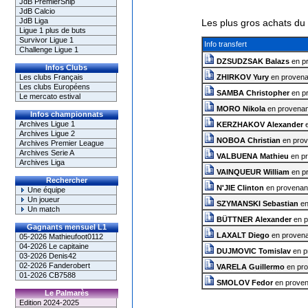
JdB PremierShip
JdB Calcio
JdB Liga
Les plus gros achats du 
Ligue 1 plus de buts
Survivor Ligue 1
Info transfert
Challenge Ligue 1
DZSUDZSAK Balazs
en p
Infos Clubs
Les clubs Français
ZHIRKOV Yury
en proven
Les clubs Européens
SAMBA Christopher
en p
Le mercato estival
MORO Nikola
en provena
Infos championnats
Archives Ligue 1
KERZHAKOV Alexander
e
Archives Ligue 2
NOBOA Christian
en pro
Archives Premier League
Archives Serie A
VALBUENA Mathieu
en p
Archives Liga
VAINQUEUR William
en p
Rechercher
N'JIE Clinton
en provena
Une équipe
Un joueur
SZYMANSKI Sebastian
en
Un match
BÜTTNER Alexander
en p
Gagnants mensuel L1
LAXALT Diego
en proven
05-2026 Mathieufoot0112
04-2026 Le capitaine
DUJMOVIC Tomislav
en p
03-2026 Denis42
02-2026 Fanderobert
VARELA Guillermo
en pr
01-2026 CB7588
SMOLOV Fedor
en prove
Le Palmarès
Edition 2024-2025