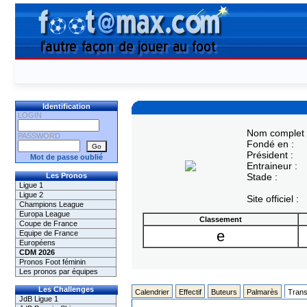
Identification
LOGIN
Nom complet 
PASSWORD
Fondé en :
Président :
Mot de passe oublié
Entraineur :
Les Pronos
Stade :
Ligue 1
Ligue 2
Site officiel :
Champions League
Europa League
Classement
Coupe de France
e
Equipe de France
Européens
CDM 2026
Pronos Foot féminin
Les pronos par équipes
Les Challenges
Calendrier
Effectif
Buteurs
Palmarès
Trans
JdB Ligue 1