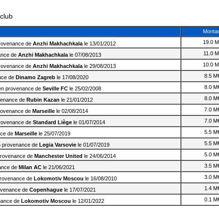
club
Monta
19.0 
rovenance de
Anzhi Makhachkala
le 13/01/2012
11.0 
ance de
Anzhi Makhachkala
le 07/08/2013
10.0 
rovenance de
Anzhi Makhachkala
le 29/08/2013
8.5 M
nce de
Dinamo Zagreb
le 17/08/2020
8.0 M
n provenance de
Seville FC
le 25/02/2008
8.0 M
venance de
Rubin Kazan
le 21/01/2012
7.0 M
rovenance de
Marseille
le 02/08/2014
7.0 M
rovenance de
Standard Liège
le 01/07/2014
5.5 M
nce de
Marseille
le 25/07/2019
5.5 M
 provenance de
Legia Varsovie
le 01/07/2019
5.0 M
rovenance de
Manchester United
le 24/06/2014
3.5 M
ance de
Milan AC
le 21/06/2021
3.0 M
rovenance de
Lokomotiv Moscou
le 16/08/2010
1.4 M
ovenance de
Copenhague
le 17/07/2021
0.1 M
nance de
Lokomotiv Moscou
le 12/01/2022