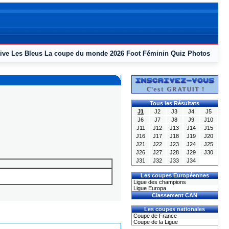
ive
Les Bleus
La coupe du monde 2026
Foot Féminin
Quiz
Photos
Tous les Résultats
J1
J2
J3
J4
J5
J6
J7
J8
J9
J10
J11
J12
J13
J14
J15
J16
J17
J18
J19
J20
J21
J22
J23
J24
J25
J26
J27
J28
J29
J30
J31
J32
J33
J34
Les coupes Européennes
Ligue des champions
Ligue Europa
Classement CAN
Les coupes nationales
Coupe de France
Coupe de la Ligue