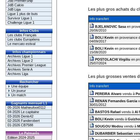
JdB PremierShip
JdB Calcio
Les plus gros achats du c
JdB Liga
Ligue 1 plus de buts
Survivor Ligue 1
Info transfert
Challenge Ligue 1
BJELANOVIC Sasa
en prov
26/06/2010
Infos Clubs
Les clubs Français
BOLI Kevin
en provenance 
Les clubs Européens
04/09/2017
Le mercato estival
BOLI Kevin
en provenance 
Infos championnats
15/08/2020
Archives Ligue 1
POSTOLACHI Virgiliu
en pr
Archives Ligue 2
25/07/2024
Archives Premier League
Archives Serie A
Archives Liga
Les plus grosses ventes d
Rechercher
Info transfert
Une équipe
Un joueur
PEREIRA Alvaro
vendu à
Po
Un match
RENAN Fernandes Garcia
v
Gagnants mensuel L1
30/01/2012
05-2026 Mathieufoot0112
04-2026 Le capitaine
BASTOS Rafael
vendu à
Al 
03-2026 Denis42
BOLI Kevin
vendu à
Guizho
02-2026 Fanderobert
01-2026 CB7588
SOUGOU Modou
vendu à
M
Le Palmarès
DUBARBIER Sebastian
ven
Edition 2024-2025