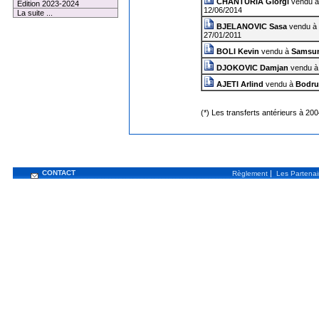
CHANTURIA Giorgi
vendu 
Edition 2023-2024
12/06/2014
La suite ...
BJELANOVIC Sasa
vendu à
27/01/2011
BOLI Kevin
vendu à
Samsu
DJOKOVIC Damjan
vendu 
AJETI Arlind
vendu à
Bodr
(*) Les transferts antérieurs à 20
CONTACT
|
Règlement
Les Partenai