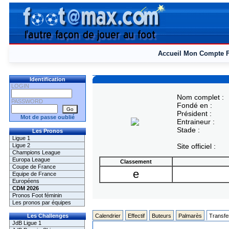
Accueil
Mon Compte
Identification
LOGIN
Nom complet :
PASSWORD
Fondé en :
Président :
Mot de passe oublié
Entraineur :
Stade :
Les Pronos
Ligue 1
Ligue 2
Site officiel :
Champions League
Europa League
Classement
Coupe de France
e
Equipe de France
Européens
CDM 2026
Pronos Foot féminin
Les pronos par équipes
Les Challenges
Calendrier
Effectif
Buteurs
Palmarès
Transfe
JdB Ligue 1