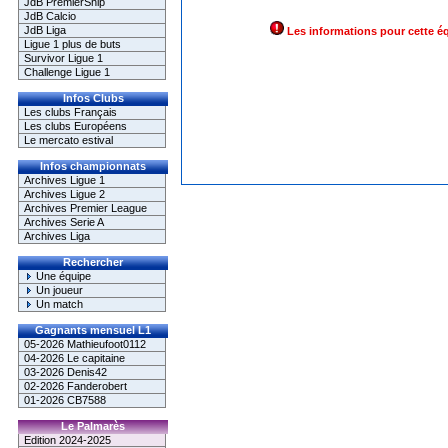
JdB PremierShip
JdB Calcio
JdB Liga
Les informations pour cette é
Ligue 1 plus de buts
Survivor Ligue 1
Challenge Ligue 1
Infos Clubs
Les clubs Français
Les clubs Européens
Le mercato estival
Infos championnats
Archives Ligue 1
Archives Ligue 2
Archives Premier League
Archives Serie A
Archives Liga
Rechercher
Une équipe
Un joueur
Un match
Gagnants mensuel L1
05-2026 Mathieufoot0112
04-2026 Le capitaine
03-2026 Denis42
02-2026 Fanderobert
01-2026 CB7588
Le Palmarès
Edition 2024-2025