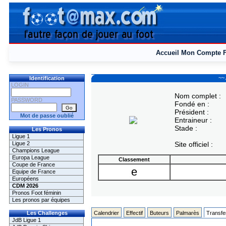
Accueil
Mon Compte
~~
Identification
LOGIN
Nom complet :
PASSWORD
Fondé en :
Président :
Mot de passe oublié
Entraineur :
Stade :
Les Pronos
Ligue 1
Ligue 2
Site officiel :
Champions League
Europa League
Classement
Coupe de France
e
Equipe de France
Européens
CDM 2026
Pronos Foot féminin
Les pronos par équipes
Les Challenges
Calendrier
Effectif
Buteurs
Palmarès
Transfe
JdB Ligue 1