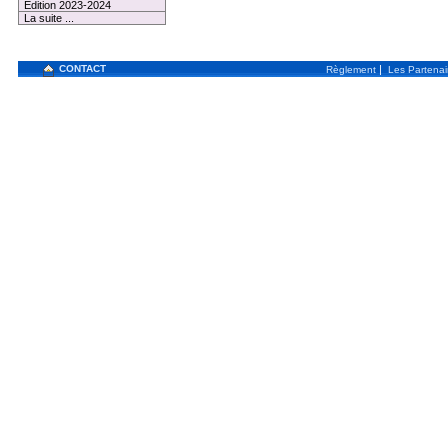
Edition 2023-2024
La suite ...
CONTACT
|
Règlement
Les Partenai